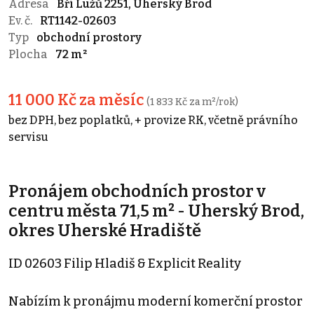
Adresa
Bří Lužů 2251, Uherský Brod
Ev. č.
RT1142-02603
Typ
obchodní prostory
Plocha
72 m²
11 000 Kč za měsíc
(1 833 Kč za m²/rok)
bez DPH, bez poplatků, + provize RK, včetně právního
servisu
Pronájem obchodních prostor v
centru města 71,5 m² - Uherský Brod,
okres Uherské Hradiště
ID 02603 Filip Hladiš & Explicit Reality
Nabízím k pronájmu moderní komerční prostor