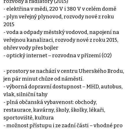
rozvody a radiátory (2015)
- elektřina v mědi, 220 V i 380 V v celém domě
- plyn veřejný plynovod, rozvody nové z roku
2015
- voda a odpady městský vodovod, napojení na
veřejnou kanalizaci, rozvody nové z roku 2015,
ohřev vody přes bojler
- optický internet – rozvodna v přízemí (O2)
- prostory se nachází v centru Uherského Brodu,
jen pár minut chůze od náměstí.
- výborná dopravní dostupnost – MHD, autobus,
vlak, silniční tahy
- plná občanská vybavenost: obchody,
restaurace, kavárny, školy, školky, lékaři,
sportoviště, kultura
- možnost přístupu i ze zadní části – vhodné pro