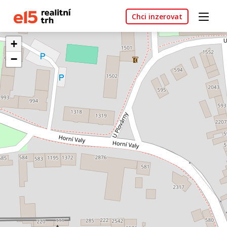
Chci inzerovat
+
−