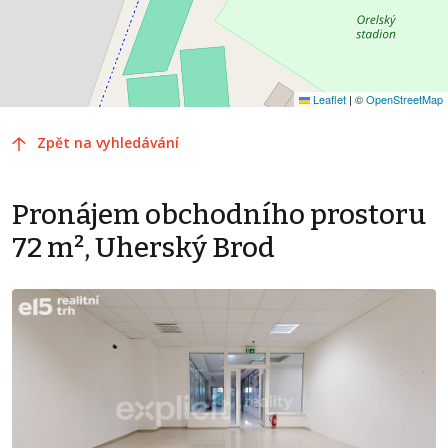
Leaflet
|
©
OpenStreetMap
Zpět na vyhledávání
Pronájem obchodního prostoru
72 m², Uherský Brod