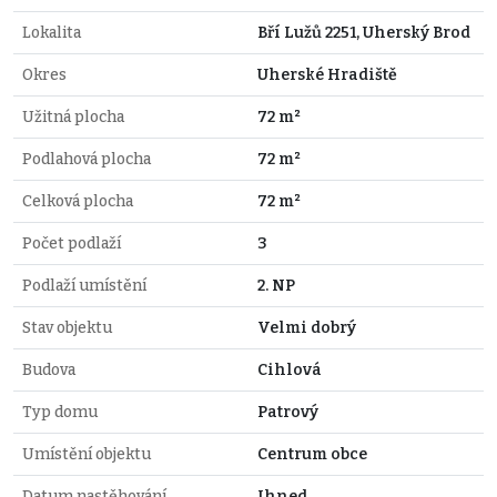
Lokalita
Bří Lužů 2251, Uherský Brod
Okres
Uherské Hradiště
Užitná plocha
72 m²
Podlahová plocha
72 m²
Celková plocha
72 m²
Počet podlaží
3
Podlaží umístění
2. NP
Stav objektu
Velmi dobrý
Budova
Cihlová
Typ domu
Patrový
Umístění objektu
Centrum obce
Datum nastěhování
Ihned