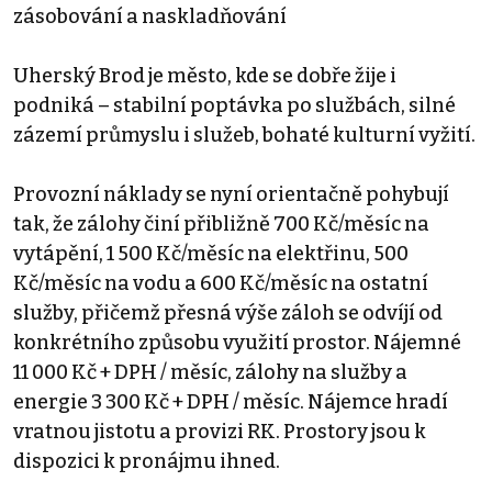
zásobování a naskladňování
Uherský Brod je město, kde se dobře žije i
podniká – stabilní poptávka po službách, silné
zázemí průmyslu i služeb, bohaté kulturní vyžití.
Provozní náklady se nyní orientačně pohybují
tak, že zálohy činí přibližně 700 Kč/měsíc na
vytápění, 1 500 Kč/měsíc na elektřinu, 500
Kč/měsíc na vodu a 600 Kč/měsíc na ostatní
služby, přičemž přesná výše záloh se odvíjí od
konkrétního způsobu využití prostor. Nájemné
11 000 Kč + DPH / měsíc, zálohy na služby a
energie 3 300 Kč + DPH / měsíc. Nájemce hradí
vratnou jistotu a provizi RK. Prostory jsou k
dispozici k pronájmu ihned.