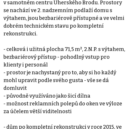
v samotném centru Uherského Brodu. Prostory
se nachází ve 2. nadzemním podlaží domu s
výtahem, jsou bezbariérově přístupné a ve velmi
dobrém technickém stavu po kompletní
rekonstrukci.
- celková i užitná plocha 71,5 m², 2.N.P. s výtahem,
bezbariérový přístup - pohodlný vstup pro
klienty i personál
- prostor je nachystaný pro to, aby si ho každý
mohl upravit podle svého gusta - vše se dá
domluvit
- původně využíváno jako šicí dílna
- možnost reklamních polepů do oken ve výloze
za účelem větší viditelnosti
- dům po kompletní rekonstrukci v roce 2015, ve