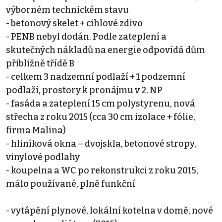
výborném technickém stavu
- betonový skelet + cihlové zdivo
- PENB nebyl dodán. Podle zateplení a
skutečných nákladů na energie odpovídá dům
přibližně třídě B
- celkem 3 nadzemní podlaží + 1 podzemní
podlaží, prostory k pronájmu v 2. NP
- fasáda a zateplení 15 cm polystyrenu, nová
střecha z roku 2015 (cca 30 cm izolace + fólie,
firma Malina)
- hliníková okna – dvojskla, betonové stropy,
vinylové podlahy
- koupelna a WC po rekonstrukci z roku 2015,
málo používané, plně funkční
- vytápění plynové, lokální kotelna v domě, nové