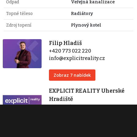
Odpad
Veřejná kanalizace
Topné těleso
Radiátory
Zdroj topení
Plynový kotel
Filip Hladiš
+420 773 022 220
info@explicitreality.cz
Zobraz 7 nabídek
EXPLICIT REALITY Uherské
Hradiště
Na Rybníku 1057
Uherské Hradiště
+420 773 022 220
info@explicitreality.cz