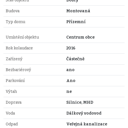
Stav objektu
Dobrý
Budova
Montovaná
Typ domu
Přízemní
Umístění objektu
Centrum obce
Rok kolaudace
2016
Zařízený
Částečně
Bezbariérový
ano
Parkování
Ano
Výtah
ne
Doprava
Silnice, MHD
Voda
Dálkový vodovod
Odpad
Veřejná kanalizace