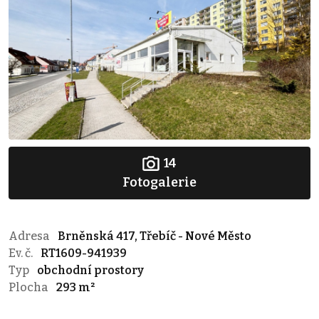
14
Fotogalerie
Adresa
Brněnská 417, Třebíč - Nové Město
Ev. č.
RT1609-941939
Typ
obchodní prostory
Plocha
293 m²