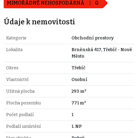
MIMOŘÁDNĚ NEHOSPODÁRNÁ
G
Údaje k nemovitosti
Kategorie
Obchodní prostory
Lokalita
Brněnská 417, Třebíč - Nové
Město
Okres
Třebíč
Vlastnictví
Osobní
Užitná plocha
293 m²
Plocha pozemku
771 m²
Počet podlaží
1
Podlaží umístění
1. NP