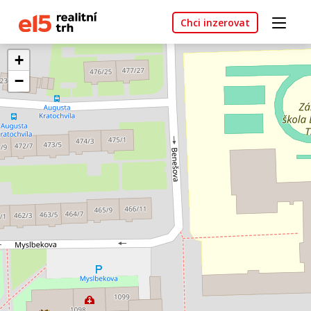
Chci inzerovat
+
−