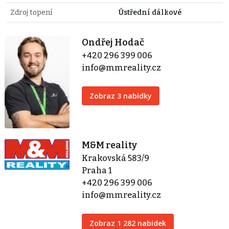
Zdroj topení
Ústřední dálkové
Ondřej Hodač
+420 296 399 006
info@mmreality.cz
Zobraz 3 nabídky
M&M reality
Krakovská 583/9
Praha 1
+420 296 399 006
info@mmreality.cz
Zobraz 1 282 nabídek