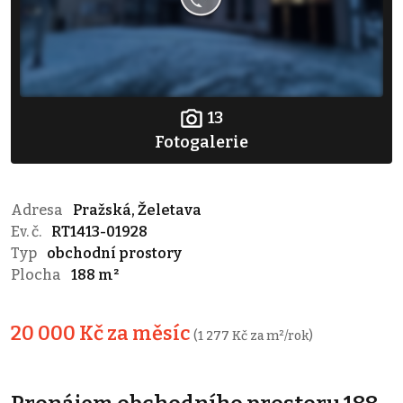
13
Fotogalerie
Adresa
Pražská, Želetava
Ev. č.
RT1413-01928
Typ
obchodní prostory
Plocha
188 m²
20 000 Kč za měsíc
(1 277 Kč za m²/rok)