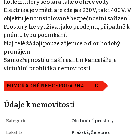
kotlem, který se stará také o ohřev vody.
Elektrika je v mědi a je zde jak 230V, tak i 400V. V
objektu je nainstalované bezpečnostní zařízení.
Prostory lze využívat jako prodejnu, případně k
jinému typu podnikání.
Majitelé žádají pouze zájemce o dlouhodobý
pronájem.
Samozřejmostí u naší realitní kanceláře je
virtuální prohlídka nemovitosti.
MIMOŘÁDNĚ NEHOSPODÁRNÁ
G
Údaje k nemovitosti
Kategorie
Obchodní prostory
Lokalita
Pražská, Želetava