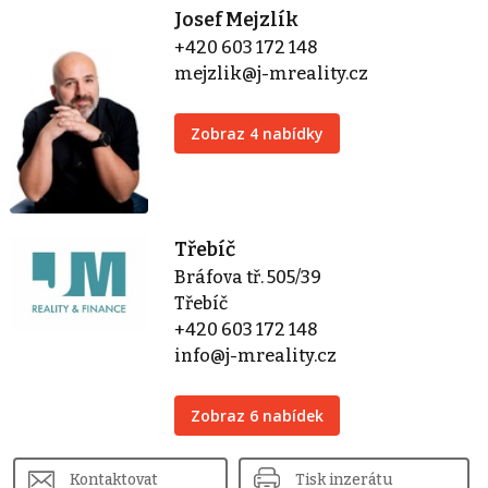
Josef Mejzlík
+420 603 172 148
mejzlik@j-mreality.cz
Zobraz 4 nabídky
Třebíč
Bráfova tř. 505/39
Třebíč
+420 603 172 148
info@j-mreality.cz
Zobraz 6 nabídek
Kontaktovat
Tisk inzerátu