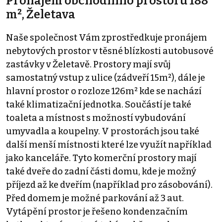
Pronájem obchodního prostoru 188
m², Želetava
Naše společnost Vám zprostředkuje pronájem
nebytových prostor v těsné blízkosti autobusové
zastávky v Želetavě. Prostory mají svůj
samostatný vstup z ulice (zádveří 15m²), dále je
hlavní prostor o rozloze 126m² kde se nachází
také klimatizační jednotka. Součástí je také
toaleta a místnost s možností vybudování
umyvadla a koupelny. V prostorách jsou také
další menší místnosti které lze využít například
jako kanceláře. Tyto komerční prostory mají
také dveře do zadní části domu, kde je možný
příjezd až ke dveřím (například pro zásobování).
Před domem je možné parkování až 3 aut.
Vytápění prostor je řešeno kondenzačním