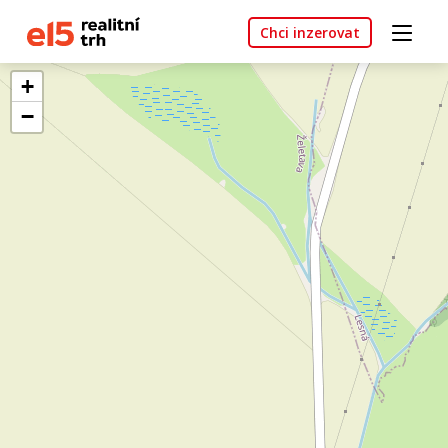
Chci inzerovat
+
−