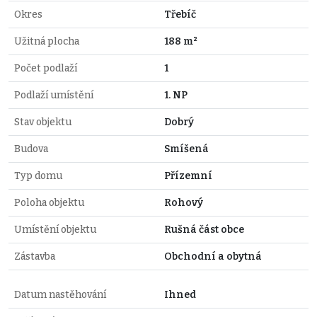
Okres
Třebíč
Užitná plocha
188 m²
Počet podlaží
1
Podlaží umístění
1. NP
Stav objektu
Dobrý
Budova
Smíšená
Typ domu
Přízemní
Poloha objektu
Rohový
Umístění objektu
Rušná část obce
Zástavba
Obchodní a obytná
Datum nastěhování
Ihned