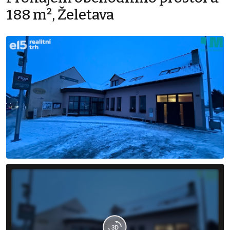
188 m², Želetava