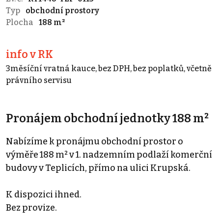
Typ
obchodní prostory
Plocha
188 m²
info v RK
3měsíční vratná kauce, bez DPH, bez poplatků, včetně
právního servisu
Pronájem obchodní jednotky 188 m²
Nabízíme k pronájmu obchodní prostor o
výměře 188 m² v 1. nadzemním podlaží komerční
budovy v Teplicích, přímo na ulici Krupská.
K dispozici ihned.
Bez provize.