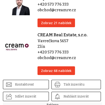
+420 573 776 333
obchod@creamre.cz
Zobraz 21 nabídek
CREAM Real Estate, s.r.o.
Vavrečkova 5657
Zlín
+420 573 776 333
obchod@creamre.cz
Zobraz 68 nabídek
Kontaktovat
Tisk inzerátu
Sdílet inzerát
Nahlásit inzerát