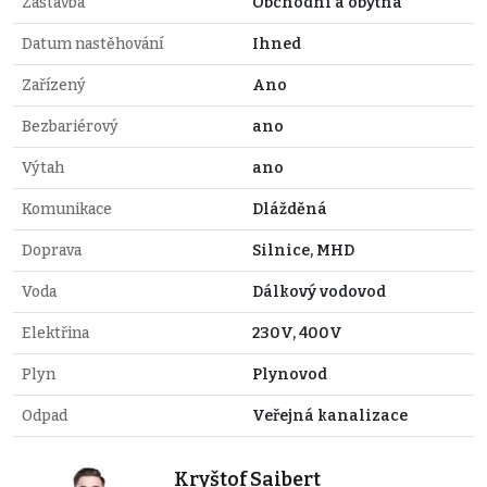
Zástavba
Obchodní a obytná
Datum nastěhování
Ihned
Zařízený
Ano
Bezbariérový
ano
Výtah
ano
Komunikace
Dlážděná
Doprava
Silnice, MHD
Voda
Dálkový vodovod
Elektřina
230V, 400V
Plyn
Plynovod
Odpad
Veřejná kanalizace
Kryštof Saibert