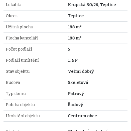
Lokalita
Krupská 30/26, Teplice
Okres
Teplice
Užitná plocha
188 m²
Plocha kanceláří
188 m²
Počet podlaží
5
Podlaží umístění
1. NP
Stav objektu
Velmi dobrý
Budova
Skeletová
Typ domu
Patrový
Poloha objektu
Řadový
Umístění objektu
Centrum obce