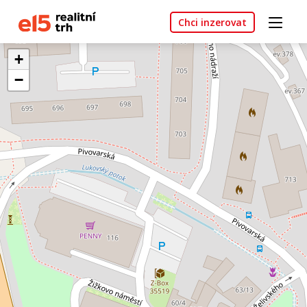
Chci inzerovat
+
−