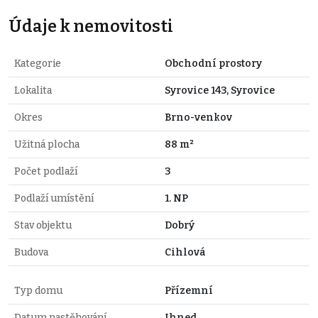
Údaje k nemovitosti
Kategorie
Obchodní prostory
Lokalita
Syrovice 143, Syrovice
Okres
Brno-venkov
Užitná plocha
88 m²
Počet podlaží
3
Podlaží umístění
1. NP
Stav objektu
Dobrý
Budova
Cihlová
Typ domu
Přízemní
Datum nastěhování
Ihned