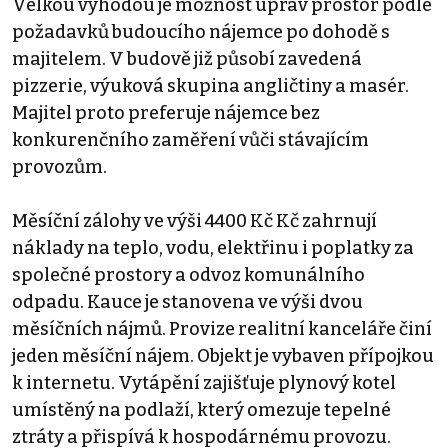
Velkou výhodou je možnost úprav prostor podle
požadavků budoucího nájemce po dohodě s
majitelem. V budově již působí zavedená
pizzerie, výuková skupina angličtiny a masér.
Majitel proto preferuje nájemce bez
konkurenčního zaměření vůči stávajícím
provozům.
Měsíční zálohy ve výši 4400 Kč Kč zahrnují
náklady na teplo, vodu, elektřinu i poplatky za
společné prostory a odvoz komunálního
odpadu. Kauce je stanovena ve výši dvou
měsíčních nájmů. Provize realitní kanceláře činí
jeden měsíční nájem. Objekt je vybaven přípojkou
k internetu. Vytápění zajišťuje plynový kotel
umístěný na podlaží, který omezuje tepelné
ztráty a přispívá k hospodárnému provozu.