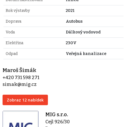
Rok výstavby
2021
Doprava
Autobus
Voda
Dálkový vodovod
Elektřina
230V
Odpad
Veřejná kanalizace
Maroš Šimák
+420 731 598 271
simak@mig.cz
Zobraz 12 nabídek
MIG s.r.o.
Cejl 926/30