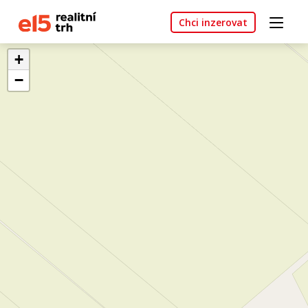
Chci inzerovat
+
−