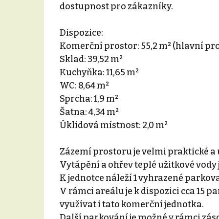
dostupnost pro zákazníky.
Dispozice:
Komerční prostor: 55,2 m² (hlavní pr
Sklad: 39,52 m²
Kuchyňka: 11,65 m²
WC: 8,64 m²
Sprcha: 1,9 m²
Šatna: 4,34 m²
Úklidová místnost: 2,0 m²
Zázemí prostoru je velmi praktické 
Vytápění a ohřev teplé užitkové vody j
K jednotce náleží 1 vyhrazené parkova
V rámci areálu je k dispozici cca 15 
využívat i tato komerční jednotka.
Další parkování je možné v rámci z