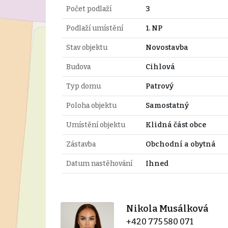
Počet podlaží
3
Podlaží umístění
1. NP
Stav objektu
Novostavba
Budova
Cihlová
Typ domu
Patrový
Poloha objektu
Samostatný
Umístění objektu
Klidná část obce
Zástavba
Obchodní a obytná
Datum nastěhování
Ihned
Nikola Musálková
+420 775 580 071