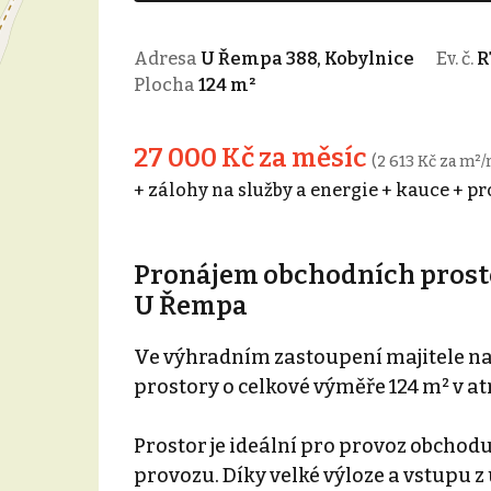
Adresa
U Řempa 388, Kobylnice
Ev. č.
R
Plocha
124 m²
27 000 Kč za měsíc
(2 613 Kč za m²/
+ zálohy na služby a energie + kauce + pr
Pronájem obchodních prostor
U Řempa
Ve výhradním zastoupení majitele n
prostory o celkové výměře 124 m² v at
Prostor je ideální pro provoz obcho
provozu. Díky velké výloze a vstupu z