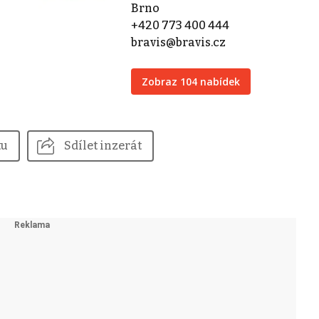
Brno
+420 773 400 444
bravis@bravis.cz
Zobraz 104 nabídek
tu
Sdílet inzerát