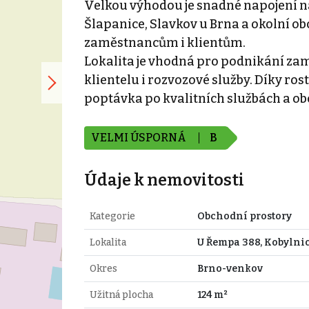
Velkou výhodou je snadné napojení n
Šlapanice, Slavkov u Brna a okolní o
zaměstnancům i klientům.
Lokalita je vhodná pro podnikání za
klientelu i rozvozové služby. Díky ros
poptávka po kvalitních službách a o
VELMI ÚSPORNÁ
B
Údaje k nemovitosti
Kategorie
Obchodní prostory
Lokalita
U Řempa 388, Kobylni
Okres
Brno-venkov
Užitná plocha
124 m²