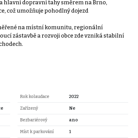
a hlavní dopravní tahy směrem na Brno,
bce, což umožňuje pohodlný dojezd
měřené na místní komunitu, regionální
toucí zástavbě a rozvoji obce zde vzniká stabilní
bchodech.
Rok kolaudace
2022
ce
Zařízený
Ne
Bezbariérový
ano
Míst k parkování
1