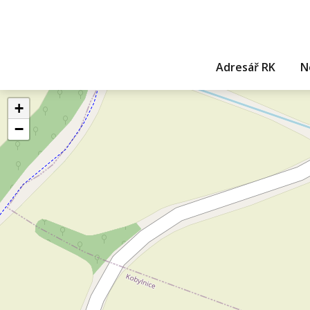
Adresář RK
N
+
−