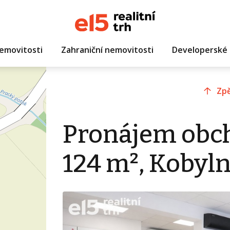
emovitosti
Zahraniční nemovitosti
Developerské 
Zpě
Pronájem obc
124 m², Kobyln