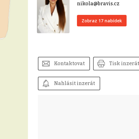
nikola@bravis.cz
Zobraz 17 nabídek
Kontaktovat
Tisk inzerá
Nahlásit inzerát