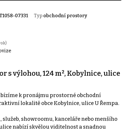
T1058-07331
Typ
obchodní prostory
rok)
ovize
 s výlohou, 124 m², Kobylnice, ulice
abízíme k pronájmu prostorné obchodní
raktivní lokalitě obce Kobylnice, ulice U Řempa.
du, služeb, showroomu, kanceláře nebo menšího
 ulice nabízí skvělou viditelnost a snadnou