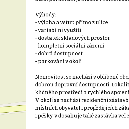
Výhody:
- výloha a vstup přímo z ulice
- variabilní využití
- dostatek skladových prostor
- kompletní sociální zázemí
- dobrá dostupnost
- parkování v okolí
Nemovitost se nachází v oblíbené obci 
dobrou dopravní dostupností. Lokali
klidného prostředí a rychlého spojen
V okolí se nachází rezidenční zástavba
místních obyvatel i projíždějících z
i pěšky, v dosahu je také zastávka veř