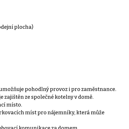
odejní plocha)
a umožňuje pohodlný provoz i pro zaměstnance.
e zajištěn ze společné kotelny v domě.
cí místo.
parkovacích míst pro nájemníky, která může
ásobovací komunikace za domem.