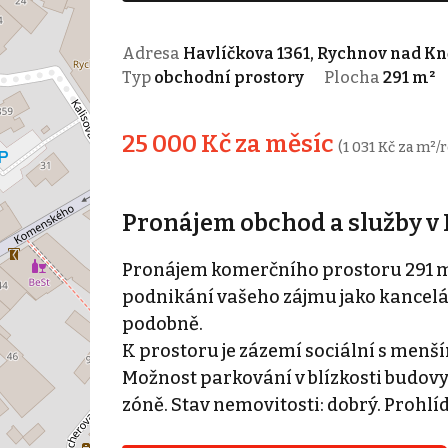
Adresa
Havlíčkova 1361, Rychnov nad K
Typ
obchodní prostory
Plocha
291 m²
25 000 Kč za měsíc
(1 031 Kč za m²/
Pronájem obchod a služby 
Pronájem komerčního prostoru 291 m
podnikání vašeho zájmu jako kancelá
podobně.
K prostoru je zázemí sociální s menší
Možnost parkování v blízkosti budovy
zóně. Stav nemovitosti: dobrý. Prohlí