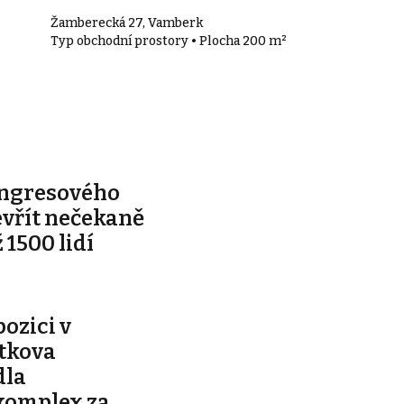
Žamberecká 27, Vamberk
Typ obchodní prostory • Plocha 200 m²
ongresového
evřít nečekaně
 1500 lidí
pozici v
ítkova
dla
komplex za