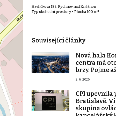
Havlíčkova 185, Rychnov nad Kněžnou
Typ obchodní prostory • Plocha 100 m²
Související články
Nová hala K
centra má ot
brzy. Pojme až
3. 6. 2026
CPI upevnila 
Bratislavě. V
skupina ovlá
kancelářský 