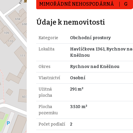
MIMOŘÁDNĚ NEHOSPODÁRNÁ
G
Údaje k nemovitosti
Kategorie
Obchodní prostory
Lokalita
Havlíčkova 1361, Rychnov na
Kněžnou
Okres
Rychnov nad Kněžnou
Vlastnictví
Osobní
Užitná
291 m²
plocha
Plocha
3.510 m²
pozemku
Počet podlaží
2