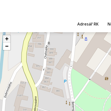
Adresář RK
N
+
−