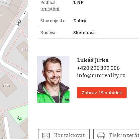
Podlaží
1. NP
umístění
Stav objektu
Dobrý
Budova
Skeletová
Lukáš Jirka
+420 296 399 006
info@mmreality.cz
Zobraz 19 nabídek
Kontaktovat
Tisk inzerá