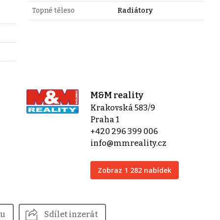
Topné těleso
Radiátory
M&M reality
Krakovská 583/9
Praha 1
+420 296 399 006
info@mmreality.cz
Zobraz 1 282 nabídek
tu
Sdílet inzerát