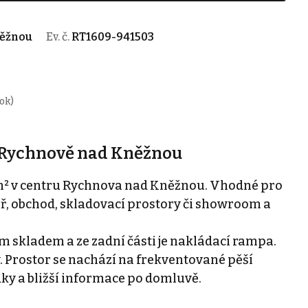
něžnou
Ev. č.
RT1609-941503
rok)
v Rychnově nad Kněžnou
² v centru Rychnova nad Kněžnou. Vhodné pro
ř, obchod, skladovací prostory či showroom a
m skladem a ze zadní části je nakládací rampa.
. Prostor se nachází na frekventované pěší
dky a bližší informace po domluvě.