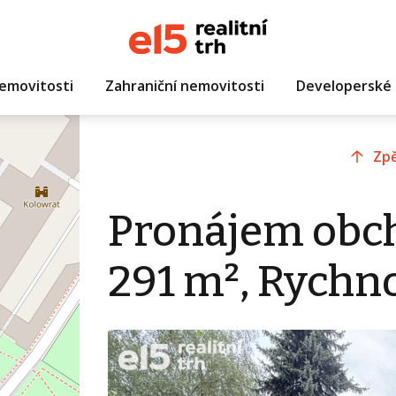
emovitosti
Zahraniční nemovitosti
Developerské 
Zpě
Pronájem obc
291 m², Rychn