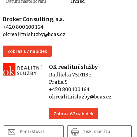
Datum nastěhování
Ihned
Broker Consulting, a.s.
+420 800 100 164
okrealitnisluzby@bcas.cz
Zobraz 67 nabídek
OK realitní služby
Radlická 751/113e
Praha 5
+420 800 100 164
okrealitnisluzby@bcas.cz
Zobraz 67 nabídek
Kontaktovat
Tisk inzerátu