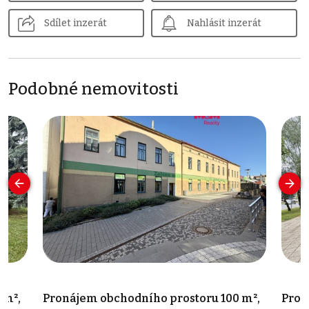
Sdílet inzerát
Nahlásit inzerát
Podobné nemovitosti
 m²,
Pronájem obchodního prostoru 100 m²,
Pron