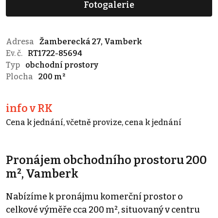
Fotogalerie
Adresa
Žamberecká 27, Vamberk
Ev. č.
RT1722-85694
Typ
obchodní prostory
Plocha
200 m²
info v RK
Cena k jednání, včetně provize, cena k jednání
Pronájem obchodního prostoru 200
m², Vamberk
Nabízíme k pronájmu komerční prostor o
celkové výměře cca 200 m², situovaný v centru