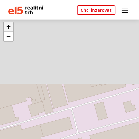
Chci inzerovat
+
−