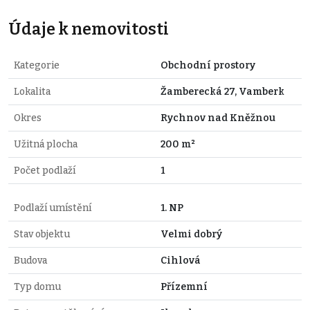
Údaje k nemovitosti
Kategorie
Obchodní prostory
Lokalita
Žamberecká 27, Vamberk
Okres
Rychnov nad Kněžnou
Užitná plocha
200 m²
Počet podlaží
1
Podlaží umístění
1. NP
Stav objektu
Velmi dobrý
Budova
Cihlová
Typ domu
Přízemní