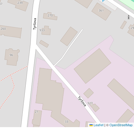
Leaflet
|
©
OpenStreetMap