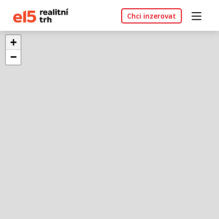
Chci inzerovat
+
−