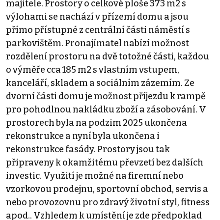
majitele. Prostory o celkové ploše 373 m2 s
výlohami se nachází v přízemí domu a jsou
přímo přístupné z centrální části náměstí s
parkovištěm. Pronajímatel nabízí možnost
rozdělení prostoru na dvě totožné části, každou
o výměře cca 185 m2 s vlastním vstupem,
kanceláří, skladem a sociálním zázemím. Ze
dvorní části domu je možnost příjezdu k rampě
pro pohodlnou nakládku zboží a zásobování. V
prostorech byla na podzim 2025 ukončena
rekonstrukce a nyní byla ukončena i
rekonstrukce fasády. Prostory jsou tak
připraveny k okamžitému převzetí bez dalších
investic. Využití je možné na firemní nebo
vzorkovou prodejnu, sportovní obchod, servis a
nebo provozovnu pro zdravý životní styl, fitness
apod.. Vzhledem k umístění je zde předpoklad