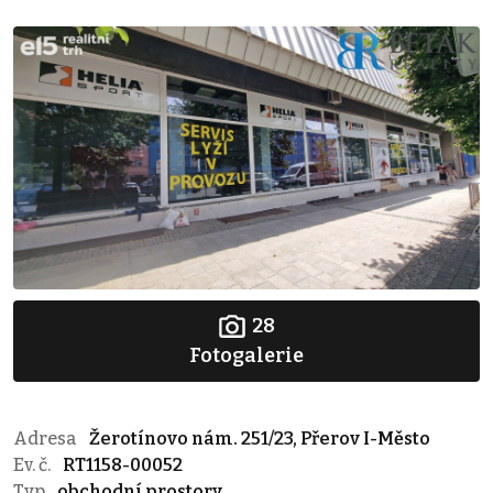
28
Fotogalerie
Adresa
Žerotínovo nám. 251/23, Přerov I-Město
Ev. č.
RT1158-00052
Typ
obchodní prostory