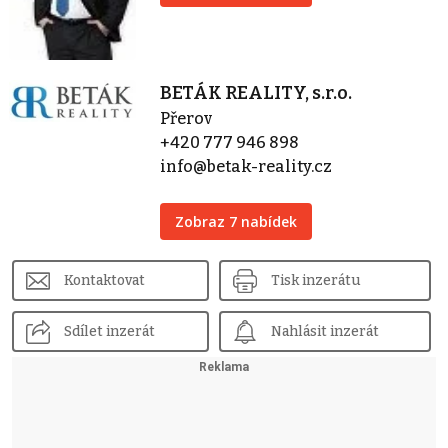
BETÁK REALITY, s.r.o.
Přerov
+420 777 946 898
info@betak-reality.cz
Zobraz 7 nabídek
Kontaktovat
Tisk inzerátu
Sdílet inzerát
Nahlásit inzerát