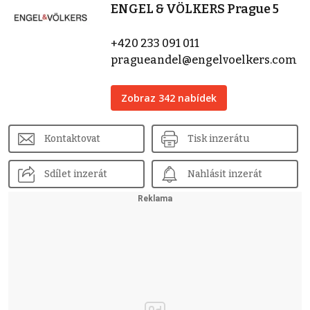
ENGEL & VÖLKERS Prague 5
+420 233 091 011
pragueandel@engelvoelkers.com
Zobraz 342 nabídek
Kontaktovat
Tisk inzerátu
Sdílet inzerát
Nahlásit inzerát