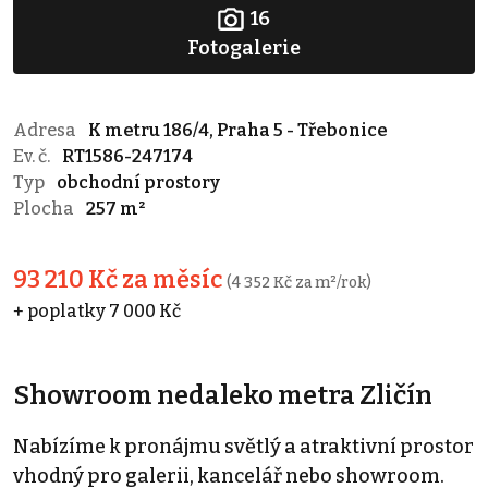
16
Fotogalerie
Adresa
K metru 186/4, Praha 5 - Třebonice
Ev. č.
RT1586-247174
Typ
obchodní prostory
Plocha
257 m²
93 210 Kč za měsíc
(4 352 Kč za m²/rok)
+ poplatky 7 000 Kč
Showroom nedaleko metra Zličín
Nabízíme k pronájmu světlý a atraktivní prostor
vhodný pro galerii, kancelář nebo showroom.