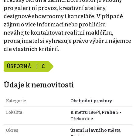
Pražský okruh a dálnici D5. Prostor je vhodný
pro galerijní provoz, kreativní ateliéry,
designové showroomy i kanceláře. V případě
zájmu o více informací nebo prohlídku
neváhejte kontaktovat realitní makléřku,
pronajímatel si vyhrazuje právo výběru nájemce
dle vlastních kritérií.
ÚSPORNÁ
C
Údaje k nemovitosti
Kategorie
Obchodní prostory
Lokalita
K metru 186/4, Praha 5 -
Třebonice
Okres
území Hlavního města