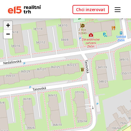
Chci inzerovat
+
−