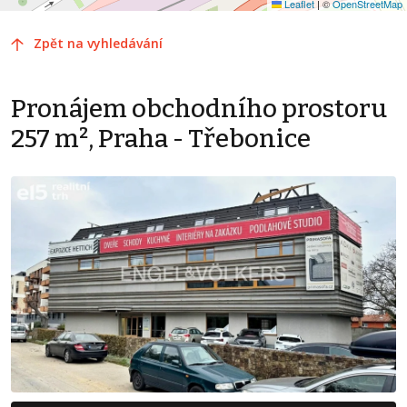
Leaflet
|
©
OpenStreetMap
Zpět na vyhledávání
Pronájem obchodního prostoru
257 m², Praha - Třebonice