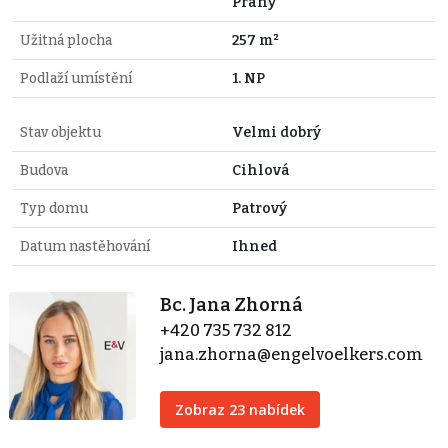
Prahy
Užitná plocha
257 m²
Podlaží umístění
1. NP
Stav objektu
Velmi dobrý
Budova
Cihlová
Typ domu
Patrový
Datum nastěhování
Ihned
Bc. Jana Zhorná
+420 735 732 812
jana.zhorna@engelvoelkers.com
Zobraz 23 nabídek