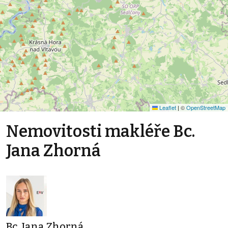
Leaflet
|
©
OpenStreetMap
Nemovitosti makléře Bc.
Jana Zhorná
Bc. Jana Zhorná