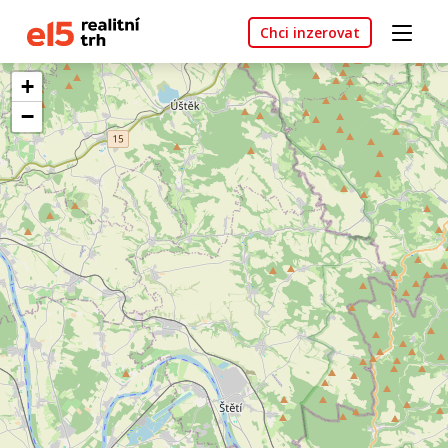
Chci inzerovat
+
−