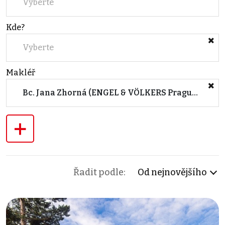
Vyberte
Kde?
Vyberte
Makléř
Bc. Jana Zhorná (ENGEL & VÖLKERS Prague 5)
+
Řadit podle:
Od nejnovějšího