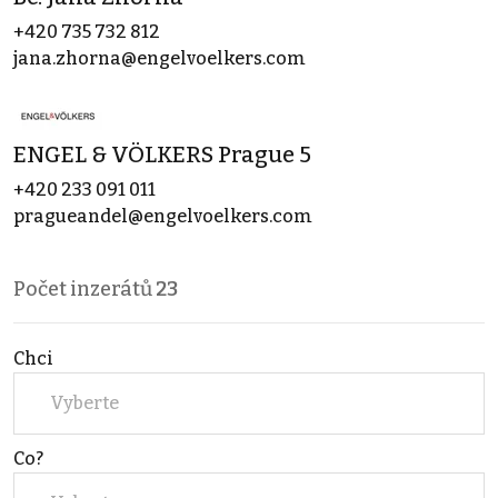
+420 735 732 812
jana.zhorna@engelvoelkers.com
ENGEL & VÖLKERS Prague 5
+420 233 091 011
pragueandel@engelvoelkers.com
Počet inzerátů
23
Chci
Vyberte
Co?