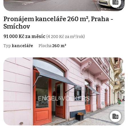
Pronájem kanceláře 260 m², Praha -
Smíchov
91 000 Kč za měsíc
(4 200 Kč za m²/rok)
Typ
kanceláře
Plocha
260 m²