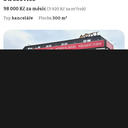
98 000 Kč za měsíc
(3 920 Kč za m²/rok)
Typ
kanceláře
Plocha
300 m²
Pronájem obchodního prostoru 257 m²,
Praha - Třebonice
93 210 Kč za měsíc
(4 352 Kč za m²/rok)