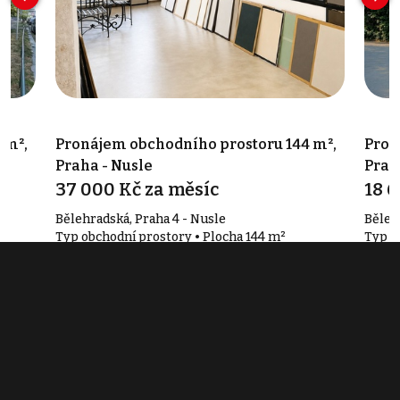
 m²,
Pronájem obchodního prostoru 144 m²,
Pron
Praha - Nusle
Prah
37 000 Kč za měsíc
18 6
Bělehradská, Praha 4 - Nusle
Běleh
Typ obchodní prostory • Plocha 144 m²
Typ o
Související články