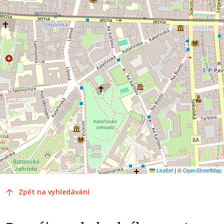
Leaflet
|
©
OpenStreetMap
Zpět na vyhledávání