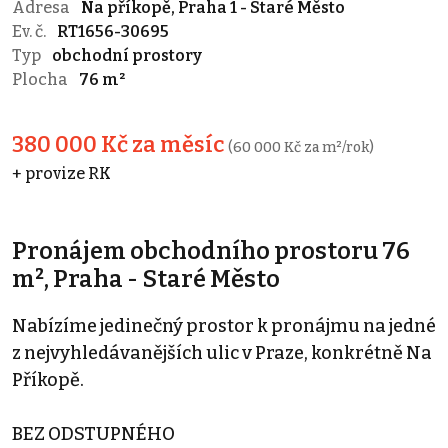
Adresa
Na příkopě, Praha 1 - Staré Město
Ev. č.
RT1656-30695
Typ
obchodní prostory
Plocha
76 m²
380 000 Kč za měsíc
(60 000 Kč za m²/rok)
+ provize RK
Pronájem obchodního prostoru 76
m², Praha - Staré Město
Nabízíme jedinečný prostor k pronájmu na jedné
z nejvyhledávanějších ulic v Praze, konkrétně Na
Příkopě.
BEZ ODSTUPNÉHO