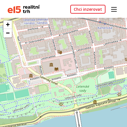
Chci inzerovat
+
−