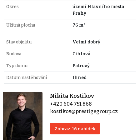
Okres
území Hlavního města
Prahy
Užitná plocha
76 m²
Stav objektu
Velmi dobrý
Budova
Cihlová
Typ domu
Patrový
Datum nastěhování
Ihned
Nikita Kostikov
+420 604 751 868
kostikov@prestigegroup.cz
Zobraz 16 nabídek