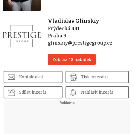
Vladislav Glinskiy
Frýdecká 441
Praha 9
glinskiy@prestigegroup.cz
Zobraz 18 nabídek
Kontaktovat
Tisk inzerátu
Sdílet inzerát
Nahlásit inzerát