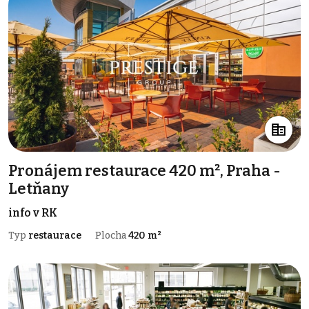
Pronájem restaurace 420 m², Praha -
Letňany
info v RK
Typ
restaurace
Plocha
420 m²