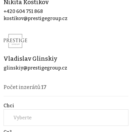
Nikita Kostikov
+420 604 751 868
kostikov@prestigegroup.cz
Vladislav Glinskiy
glinskiy@prestigegroup.cz
Počet inzerátů
17
Chci
Vyberte