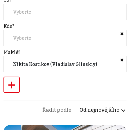
Co?
Vyberte
Kde?
Vyberte
Makléř
Nikita Kostikov (Vladislav Glinskiy)
+
Řadit podle:
Od nejnovějšího