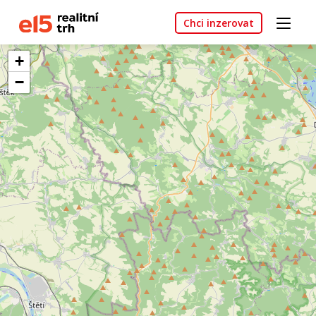
Chci inzerovat
+
−