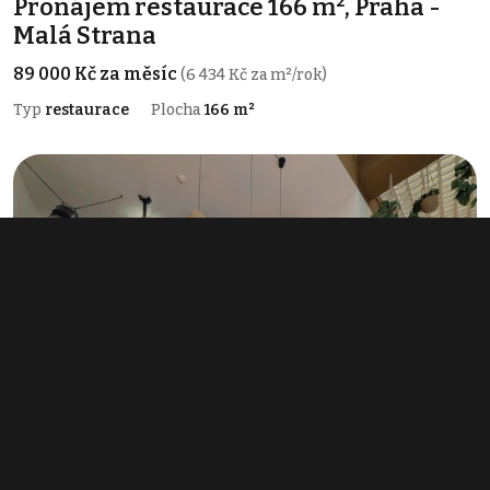
Pronájem restaurace 166 m², Praha -
Malá Strana
89 000 Kč za měsíc
(6 434 Kč za m²/rok)
Typ
restaurace
Plocha
166 m²
Pronájem restaurace 65 m², Praha -
Nové Město