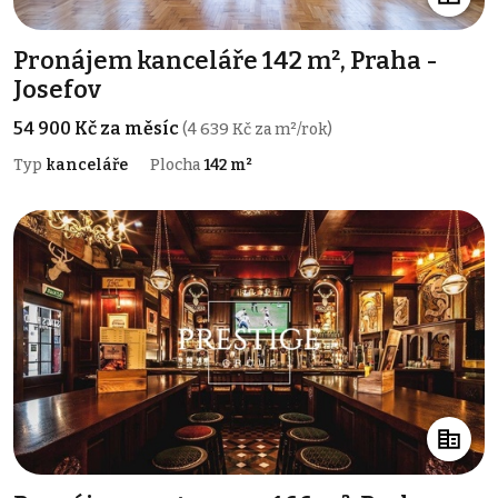
Pronájem kanceláře 142 m², Praha -
Josefov
54 900 Kč za měsíc
(4 639 Kč za m²/rok)
Typ
kanceláře
Plocha
142 m²