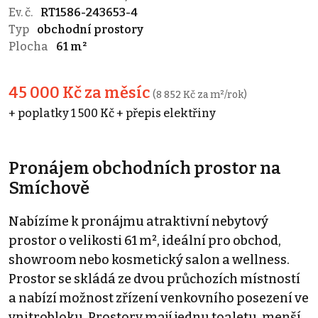
Ev. č.
RT1586-243653-4
Typ
obchodní prostory
Plocha
61 m²
45 000 Kč za měsíc
(8 852 Kč za m²/rok)
+ poplatky 1 500 Kč + přepis elektřiny
Pronájem obchodních prostor na
Smíchově
Nabízíme k pronájmu atraktivní nebytový
prostor o velikosti 61 m², ideální pro obchod,
showroom nebo kosmetický salon a wellness.
Prostor se skládá ze dvou průchozích místností
a nabízí možnost zřízení venkovního posezení ve
vnitrobloku. Prostory mají jednu toaletu, menší