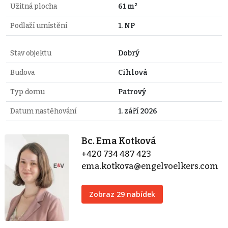
Užitná plocha
61 m²
Podlaží umístění
1. NP
Stav objektu
Dobrý
Budova
Cihlová
Typ domu
Patrový
Datum nastěhování
1. září 2026
Bc. Ema Kotková
+420 734 487 423
ema.kotkova@engelvoelkers.com
Zobraz 29 nabídek