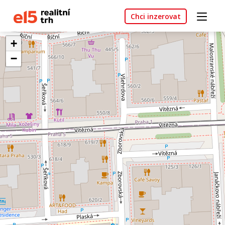
Chci inzerovat
+
−