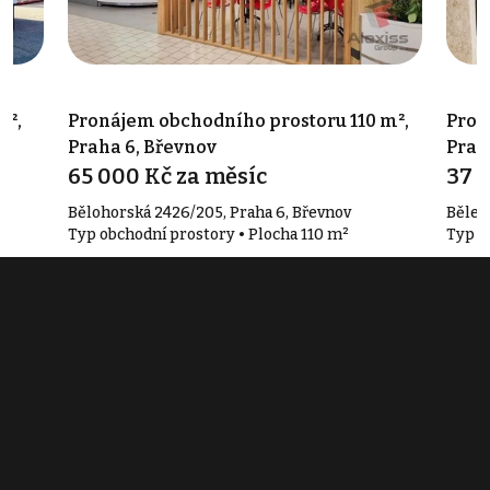
m²,
Pronájem obchodního prostoru 110 m²,
Pron
Praha 6, Břevnov
Prah
65 000 Kč za měsíc
37 
Bělohorská 2426/205, Praha 6, Břevnov
Běleh
Typ obchodní prostory • Plocha 110 m²
Typ o
Související články