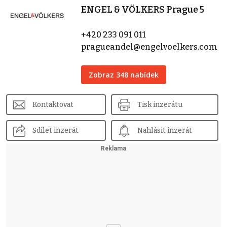
ENGEL & VÖLKERS Prague 5
+420 233 091 011
pragueandel@engelvoelkers.com
Zobraz 348 nabídek
Kontaktovat
Tisk inzerátu
Sdílet inzerát
Nahlásit inzerát