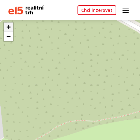
Chci inzerovat
+
−