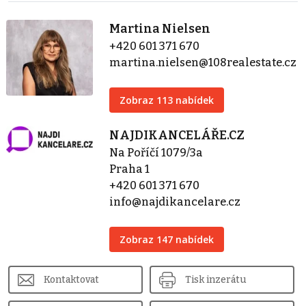
Martina Nielsen
+420 601 371 670
martina.nielsen@108realestate.cz
Zobraz 113 nabídek
NAJDIKANCELÁŘE.CZ
Na Poříčí 1079/3a
Praha 1
+420 601 371 670
info@najdikancelare.cz
Zobraz 147 nabídek
Kontaktovat
Tisk inzerátu