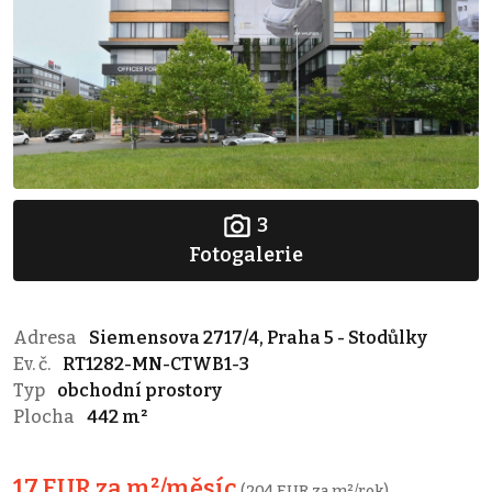
3
Fotogalerie
Adresa
Siemensova 2717/4, Praha 5 - Stodůlky
Ev. č.
RT1282-MN-CTWB1-3
Typ
obchodní prostory
Plocha
442 m²
17 EUR za m²/měsíc
(204 EUR za m²/rok)