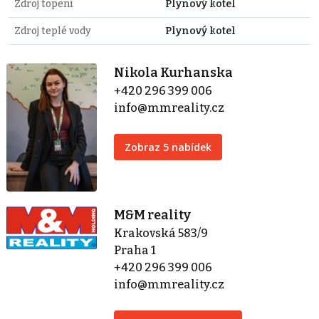
Zdroj topení
Plynový kotel
Zdroj teplé vody
Plynový kotel
Nikola Kurhanska
+420 296 399 006
info@mmreality.cz
Zobraz 5 nabídek
M&M reality
Krakovská 583/9
Praha 1
+420 296 399 006
info@mmreality.cz