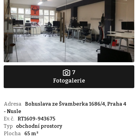
7
Fotogalerie
Adresa
Bohuslava ze Švamberka 1686/4, Praha 4
- Nusle
Ev. č.
RT1609-943675
Typ
obchodní prostory
Plocha
65 m²