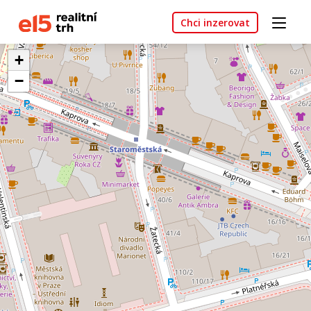
Chci inzerovat
+
−