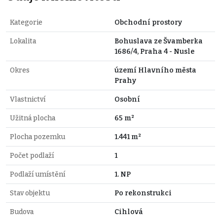
Kategorie
Obchodní prostory
Lokalita
Bohuslava ze Švamberka
1686/4, Praha 4 - Nusle
Okres
území Hlavního města
Prahy
Vlastnictví
Osobní
Užitná plocha
65 m²
Plocha pozemku
1.441 m²
Počet podlaží
1
Podlaží umístění
1. NP
Stav objektu
Po rekonstrukci
Budova
Cihlová