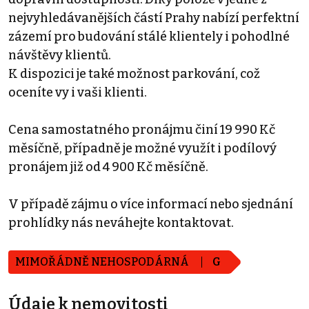
nejvyhledávanějších částí Prahy nabízí perfektní
zázemí pro budování stálé klientely i pohodlné
návštěvy klientů.
K dispozici je také možnost parkování, což
oceníte vy i vaši klienti.
Cena samostatného pronájmu činí 19 990 Kč
měsíčně, případně je možné využít i podílový
pronájem již od 4 900 Kč měsíčně.
V případě zájmu o více informací nebo sjednání
prohlídky nás neváhejte kontaktovat.
MIMOŘÁDNĚ NEHOSPODÁRNÁ
G
Údaje k nemovitosti