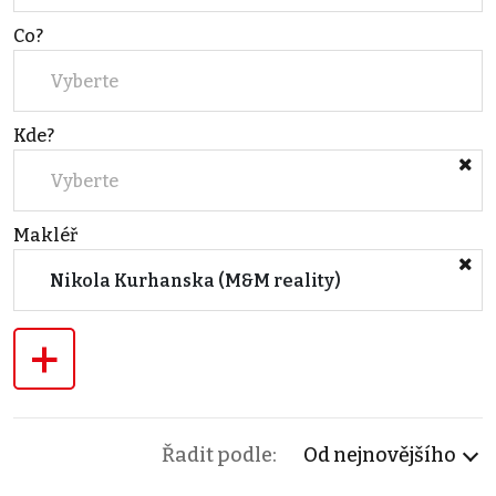
Co?
Vyberte
Kde?
Vyberte
Makléř
Nikola Kurhanska (M&M reality)
+
Řadit podle:
Od nejnovějšího