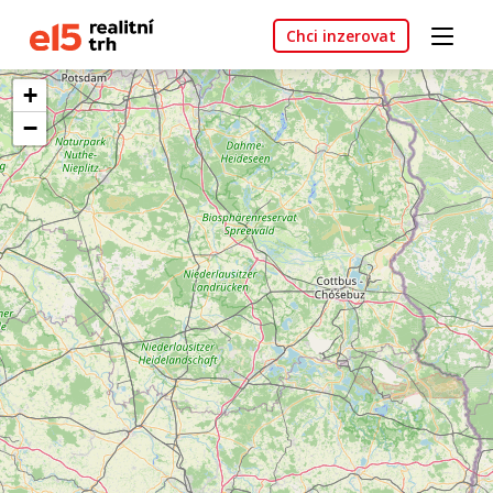
Chci inzerovat
+
−