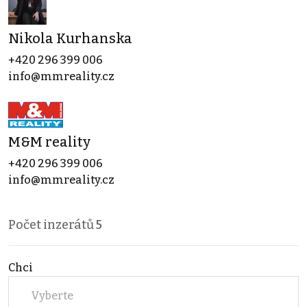
Nikola Kurhanska
+420 296 399 006
info@mmreality.cz
M&M reality
+420 296 399 006
info@mmreality.cz
Počet inzerátů
5
Chci
Vyberte