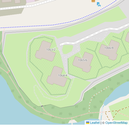
Leaflet
|
©
OpenStreetMap