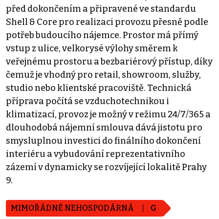
před dokončením a připravené ve standardu
Shell & Core pro realizaci provozu přesně podle
potřeb budoucího nájemce. Prostor má přímý
vstup z ulice, velkorysé výlohy směrem k
veřejnému prostoru a bezbariérový přístup, díky
čemuž je vhodný pro retail, showroom, služby,
studio nebo klientské pracoviště. Technická
příprava počítá se vzduchotechnikou i
klimatizací, provoz je možný v režimu 24/7/365 a
dlouhodobá nájemní smlouva dává jistotu pro
smysluplnou investici do finálního dokončení
interiéru a vybudování reprezentativního
zázemí v dynamicky se rozvíjející lokalitě Prahy
9.
MIMOŘÁDNĚ NEHOSPODÁRNÁ
G