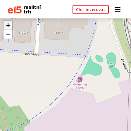
Chci inzerovat
+
−