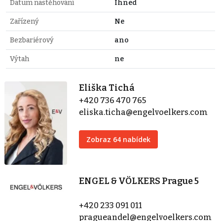
Datum nastěhování
Ihned
Zařízený
Ne
Bezbariérový
ano
Výtah
ne
Eliška Tichá
+420 736 470 765
eliska.ticha@engelvoelkers.com
Zobraz 64 nabídek
ENGEL & VÖLKERS Prague 5
+420 233 091 011
pragueandel@engelvoelkers.com