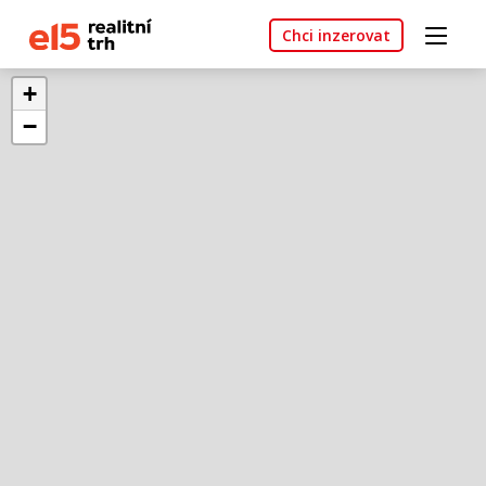
Chci inzerovat
+
−