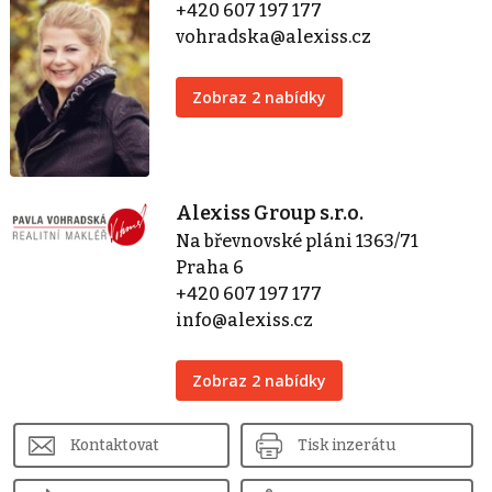
+420 607 197 177
vohradska@alexiss.cz
Zobraz 2 nabídky
Alexiss Group s.r.o.
Na břevnovské pláni 1363/71
Praha 6
+420 607 197 177
info@alexiss.cz
Zobraz 2 nabídky
Kontaktovat
Tisk inzerátu