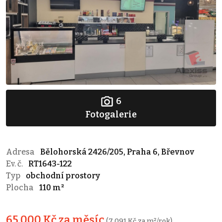
6
Fotogalerie
Adresa
Bělohorská 2426/205, Praha 6, Břevnov
Ev. č.
RT1643-122
Typ
obchodní prostory
Plocha
110 m²
65 000 Kč za měsíc
(7 091 Kč za m²/rok)