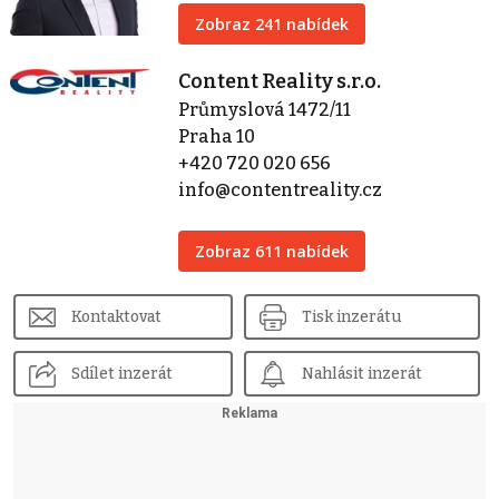
Zobraz 241 nabídek
Content Reality s.r.o.
Průmyslová 1472/11
Praha 10
+420 720 020 656
info@contentreality.cz
Zobraz 611 nabídek
Kontaktovat
Tisk inzerátu
Sdílet inzerát
Nahlásit inzerát