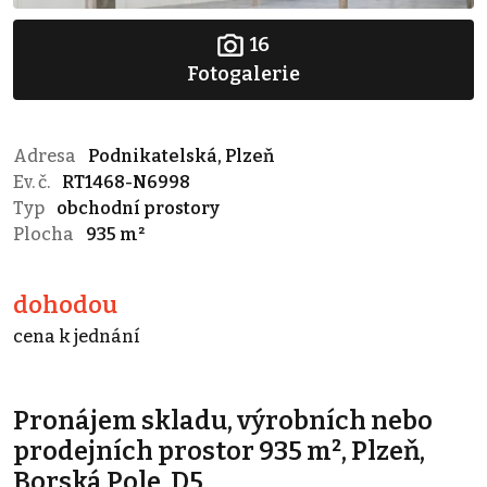
16
Fotogalerie
Adresa
Podnikatelská, Plzeň
Ev. č.
RT1468-N6998
Typ
obchodní prostory
Plocha
935 m²
dohodou
cena k jednání
Pronájem skladu, výrobních nebo
prodejních prostor 935 m², Plzeň,
Borská Pole, D5