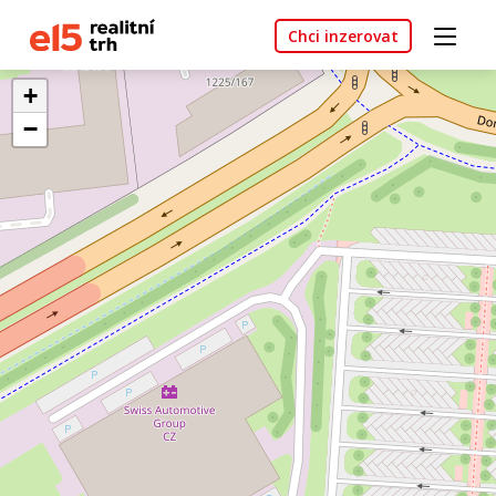
Chci inzerovat
+
−