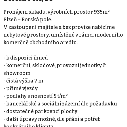
Pronájem skladu, výrobních prostor 935m²
Plzeň – Borská pole.
V zastoupení majitele a bez provize nabízíme
nebytové prostory, umístěné v rámci moderního
komerčně obchodního areálu.
- k dispozici ihned
- komerční, skladové, provozní jednotky či
showroom
- čistá výška 7 m
- přímé vjezdy
- podlahy s nosností 5 t/m²
- kancelářské a sociální zázemí dle požadavku
- dostatečné parkovací plochy
- další úpravy možné, dle přání a potřeb
konkrétního klienta