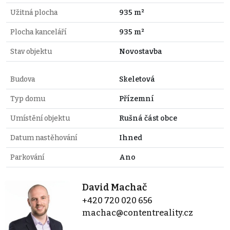
Užitná plocha
935 m²
Plocha kanceláří
935 m²
Stav objektu
Novostavba
Budova
Skeletová
Typ domu
Přízemní
Umístění objektu
Rušná část obce
Datum nastěhování
Ihned
Parkování
Ano
David Machač
+420 720 020 656
machac@contentreality.cz