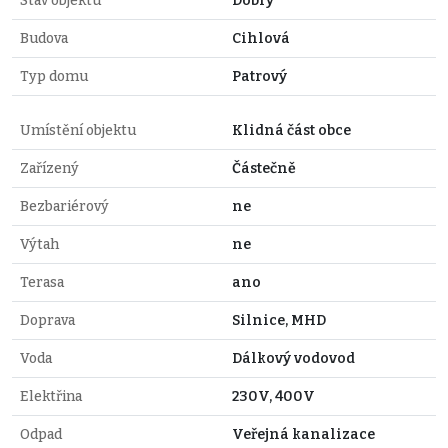
Stav objektu
Dobrý
Budova
Cihlová
Typ domu
Patrový
Umístění objektu
Klidná část obce
Zařízený
Částečně
Bezbariérový
ne
Výtah
ne
Terasa
ano
Doprava
Silnice, MHD
Voda
Dálkový vodovod
Elektřina
230V, 400V
Odpad
Veřejná kanalizace