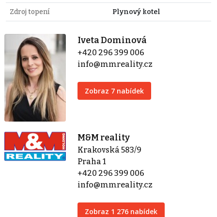
Zdroj topení
Plynový kotel
Iveta Dominová
+420 296 399 006
info@mmreality.cz
Zobraz 7 nabídek
M&M reality
Krakovská 583/9
Praha 1
+420 296 399 006
info@mmreality.cz
Zobraz 1 276 nabídek