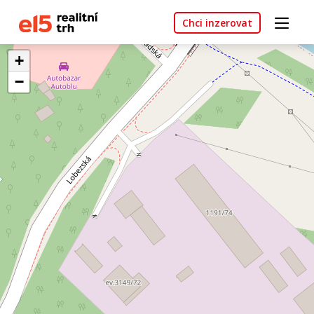
Chci inzerovat
+
−