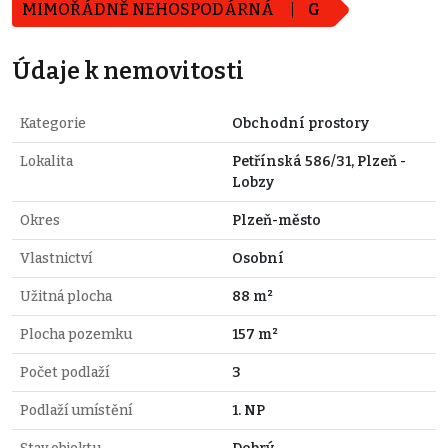
MIMOŘÁDNĚ NEHOSPODÁRNÁ
G
Údaje k nemovitosti
Kategorie
Obchodní prostory
Lokalita
Petřínská 586/31, Plzeň -
Lobzy
Okres
Plzeň-město
Vlastnictví
Osobní
Užitná plocha
88 m²
Plocha pozemku
157 m²
Počet podlaží
3
Podlaží umístění
1. NP