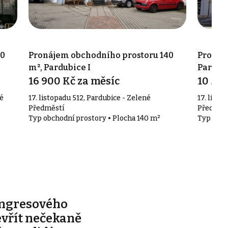
20
Pronájem obchodního prostoru 140
Pronáj
m², Pardubice I
Pardubi
16 900 Kč za měsíc
10 500
é
17. listopadu 512, Pardubice - Zelené
17. listo
Předměstí
Předměs
Typ obchodní prostory • Plocha 140 m²
Typ obch
ongresového
evřít nečekaně