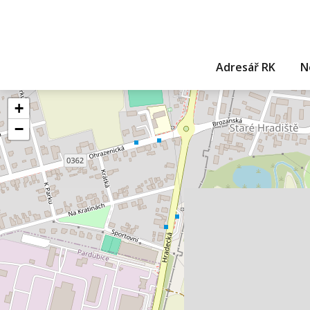
Adresář RK
N
+
−