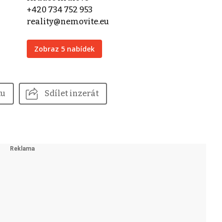
+420 734 752 953
reality@nemovite.eu
Zobraz 5 nabídek
tu
Sdílet inzerát