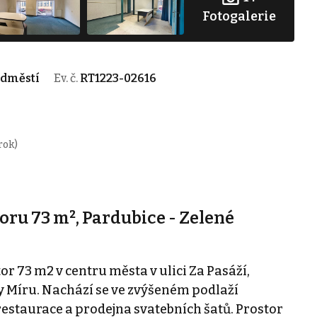
Fotogalerie
edměstí
Ev. č.
RT1223-02616
rok)
ru 73 m², Pardubice - Zelené
 73 m2 v centru města v ulici Za Pasáží,
y Míru. Nachází se ve zvýšeném podlaží
restaurace a prodejna svatebních šatů. Prostor