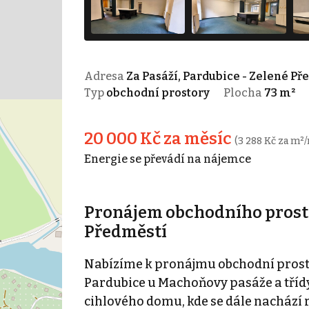
Adresa
Za Pasáží, Pardubice - Zelené Př
Typ
obchodní prostory
Plocha
73 m²
20 000 Kč za měsíc
(3 288 Kč za m²/
Energie se převádí na nájemce
Pronájem obchodního prosto
Předměstí
Nabízíme k pronájmu obchodní prostor
Pardubice u Machoňovy pasáže a tříd
cihlového domu, kde se dále nachází 