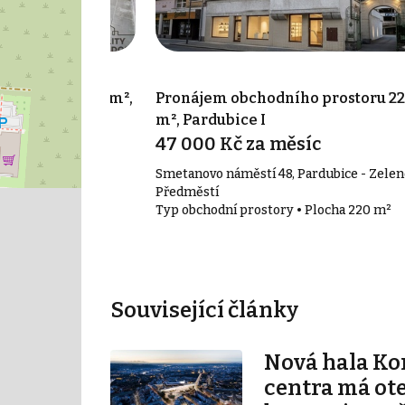
o prostoru 43 m²,
Pronájem obchodního prostoru 2
m², Pardubice I
síc
47 000 Kč za měsíc
em
Smetanovo náměstí 48, Pardubice - Zelen
• Plocha 43 m²
Předměstí
Typ obchodní prostory • Plocha 220 m²
Související články
Nová hala K
centra má ot