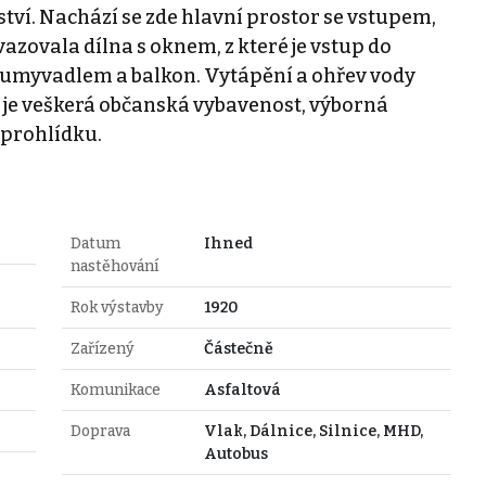
tví. Nachází se zde hlavní prostor se vstupem,
vazovala dílna s oknem, z které je vstup do
s umyvadlem a balkon. Vytápění a ohřev vody
lí je veškerá občanská vybavenost, výborná
prohlídku.
Datum
Ihned
nastěhování
Rok výstavby
1920
Zařízený
Částečně
Komunikace
Asfaltová
Doprava
Vlak, Dálnice, Silnice, MHD,
Autobus