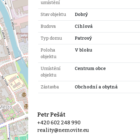
umístění
Stav objektu
Dobrý
Budova
Cihlová
Typ domu
Patrový
Poloha
V bloku
objektu
Umístění
Centrum obce
objektu
Zástavba
Obchodní a obytná
Petr Pešát
+420 602 248 990
reality@nemovite.eu