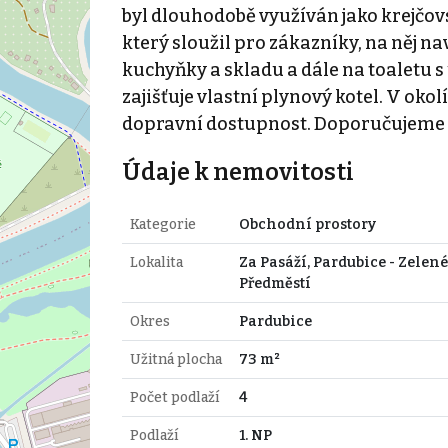
byl dlouhodobě využíván jako krejčovs
který sloužil pro zákazníky, na něj na
kuchyňky a skladu a dále na toaletu 
zajišťuje vlastní plynový kotel. V oko
dopravní dostupnost. Doporučujeme 
Údaje k nemovitosti
Kategorie
Obchodní prostory
Lokalita
Za Pasáží, Pardubice - Zelené
Předměstí
Okres
Pardubice
Užitná plocha
73 m²
Počet podlaží
4
Podlaží
1. NP