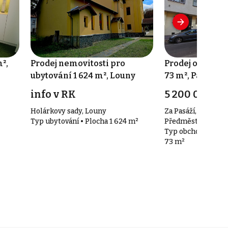
²,
Prodej nemovitosti pro
Prodej obchodn
ubytování 1 624 m², Louny
73 m², Pardubic
Předměstí
info v RK
5 200 000 Kč
Holárkovy sady, Louny
Za Pasáží, Pardubi
Typ ubytování • Plocha 1 624 m²
Předměstí
Typ obchodní pros
73 m²