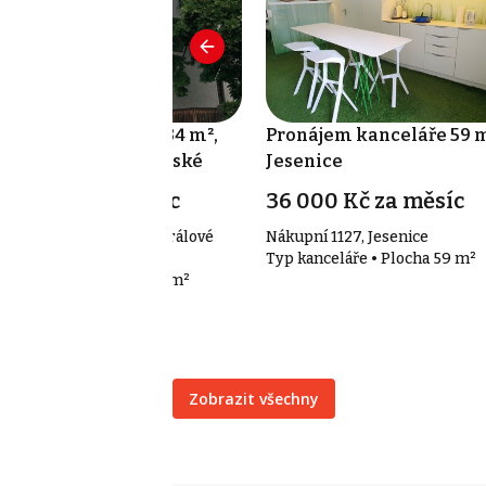
onájem kanceláře 34 m²,
Pronájem kanceláře 59 m
adec Králové - Pražské
Jesenice
ředměstí
50 Kč za m²/měsíc
36 000 Kč za měsíc
rudova 37/32, Hradec Králové
Nákupní 1127, Jesenice
Pražské Předměstí
Typ kanceláře • Plocha 59 m²
p kanceláře • Plocha 34 m²
Zobrazit všechny