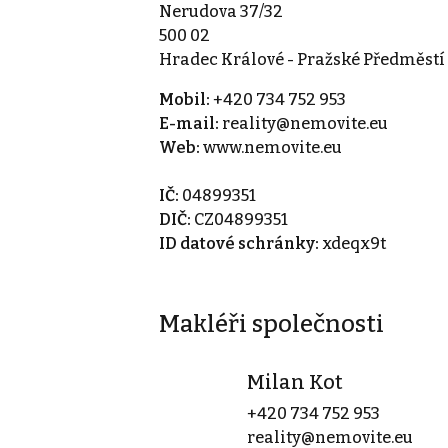
Nerudova 37/32
500 02
Hradec Králové - Pražské Předměstí
Mobil:
+420 734 752 953
E-mail:
reality@nemovite.eu
Web:
www.nemovite.eu
IČ:
04899351
DIČ:
CZ04899351
ID datové schránky:
xdeqx9t
Makléři společnosti
Milan Kot
+420 734 752 953
reality@nemovite.eu