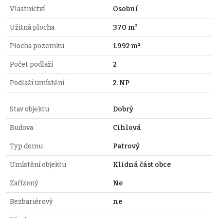
Vlastnictví
Osobní
Užitná plocha
370 m²
Plocha pozemku
1.992 m²
Počet podlaží
2
Podlaží umístění
2. NP
Stav objektu
Dobrý
Budova
Cihlová
Typ domu
Patrový
Umístění objektu
Klidná část obce
Zařízený
Ne
Bezbariérový
ne