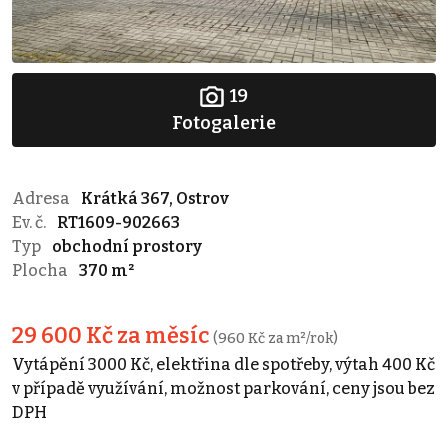
19
Fotogalerie
Adresa
Krátká 367, Ostrov
Ev. č.
RT1609-902663
Typ
obchodní prostory
Plocha
370 m²
29 600 Kč za měsíc
(960 Kč za m²/rok)
Vytápění 3000 Kč, elektřina dle spotřeby, výtah 400 Kč
v případě využívání, možnost parkování, ceny jsou bez
DPH