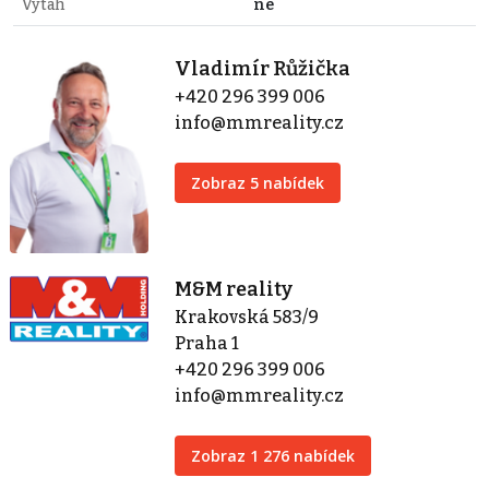
Výtah
ne
Vladimír Růžička
+420 296 399 006
info@mmreality.cz
Zobraz 5 nabídek
M&M reality
Krakovská 583/9
Praha 1
+420 296 399 006
info@mmreality.cz
Zobraz 1 276 nabídek