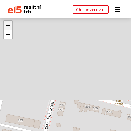
Chci inzerovat
+
−