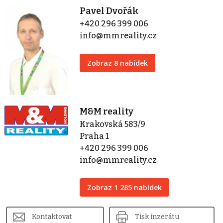
Pavel Dvořák
+420 296 399 006
info@mmreality.cz
Zobraz 8 nabídek
M&M reality
Krakovská 583/9
Praha 1
+420 296 399 006
info@mmreality.cz
Zobraz 1 285 nabídek
Kontaktovat
Tisk inzerátu