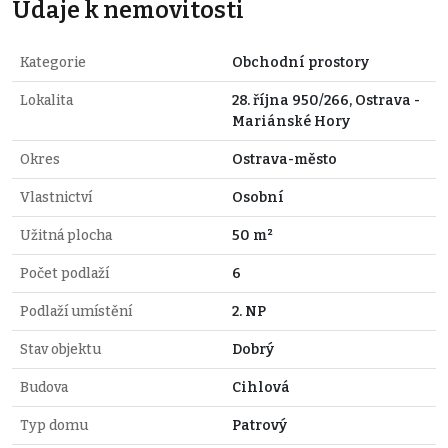
Údaje k nemovitosti
Kategorie
Obchodní prostory
Lokalita
28. října 950/266, Ostrava -
Mariánské Hory
Okres
Ostrava-město
Vlastnictví
Osobní
Užitná plocha
50 m²
Počet podlaží
6
Podlaží umístění
2. NP
Stav objektu
Dobrý
Budova
Cihlová
Typ domu
Patrový