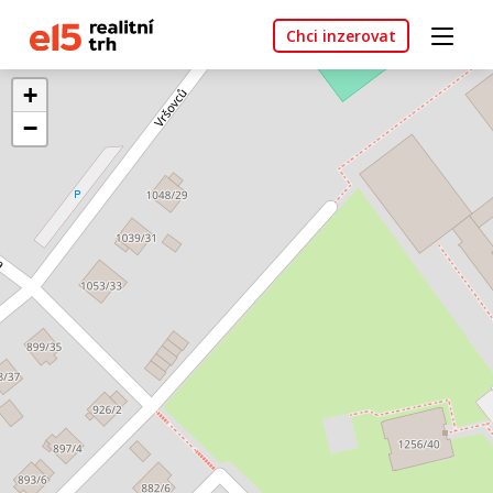
Chci inzerovat
+
−