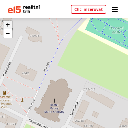
Chci inzerovat
+
−