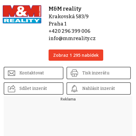
M&M reality
Krakovská 583/9
Praha 1
+420 296 399 006
info@mmreality.cz
Zobraz 1 295 nabídek
Kontaktovat
Tisk inzerátu
Sdílet inzerát
Nahlásit inzerát