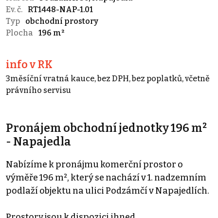
Ev. č.
RT1448-NAP-1.01
Typ
obchodní prostory
Plocha
196 m²
info v RK
3měsíční vratná kauce, bez DPH, bez poplatků, včetně
právního servisu
Pronájem obchodní jednotky 196 m²
- Napajedla
Nabízíme k pronájmu komerční prostor o
výměře 196 m², který se nachází v 1. nadzemním
podlaží objektu na ulici Podzámčí v Napajedlích.
Prostory jsou k dispozici ihned.