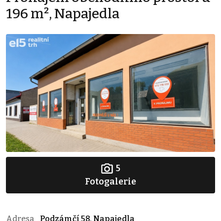
196 m², Napajedla
5
Fotogalerie
Adresa
Podzámčí 58, Napajedla