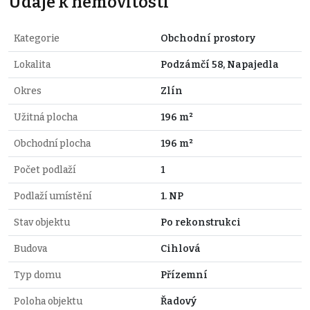
Údaje k nemovitosti
Kategorie
Obchodní prostory
Lokalita
Podzámčí 58, Napajedla
Okres
Zlín
Užitná plocha
196 m²
Obchodní plocha
196 m²
Počet podlaží
1
Podlaží umístění
1. NP
Stav objektu
Po rekonstrukci
Budova
Cihlová
Typ domu
Přízemní
Poloha objektu
Řadový