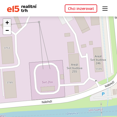
Chci inzerovat
+
−