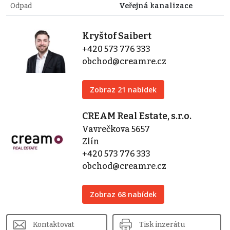
Odpad
Veřejná kanalizace
Kryštof Saibert
+420 573 776 333
obchod@creamre.cz
Zobraz 21 nabídek
CREAM Real Estate, s.r.o.
Vavrečkova 5657
Zlín
+420 573 776 333
obchod@creamre.cz
Zobraz 68 nabídek
Kontaktovat
Tisk inzerátu