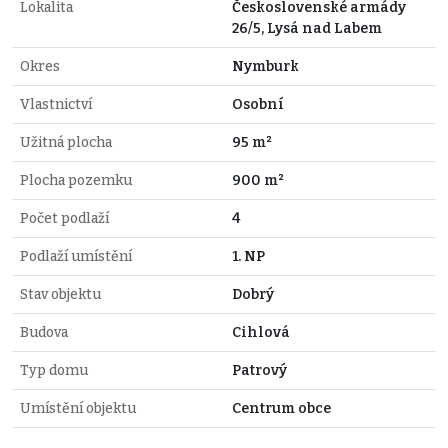
Lokalita
Československé armády
26/5, Lysá nad Labem
Okres
Nymburk
Vlastnictví
Osobní
Užitná plocha
95 m²
Plocha pozemku
900 m²
Počet podlaží
4
Podlaží umístění
1. NP
Stav objektu
Dobrý
Budova
Cihlová
Typ domu
Patrový
Umístění objektu
Centrum obce