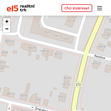
Chci inzerovat
+
−