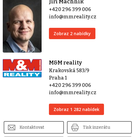
Jiří Machník
+420 296 399 006
info@mmreality.cz
Zobraz 2 nabídky
M&M reality
Krakovská 583/9
Praha 1
+420 296 399 006
info@mmreality.cz
Zobraz 1 282 nabídek
Kontaktovat
Tisk inzerátu