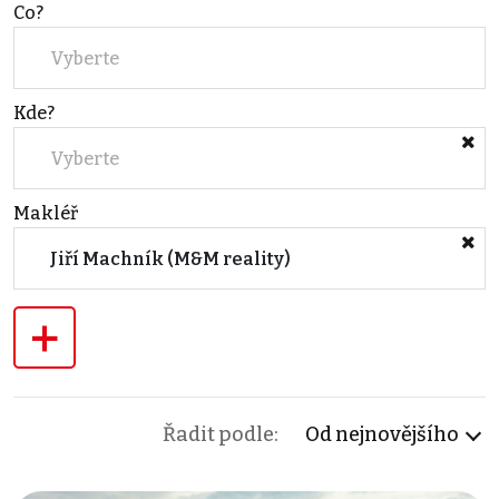
Co?
Vyberte
Kde?
Vyberte
Makléř
Jiří Machník (M&M reality)
+
Řadit podle:
Od nejnovějšího