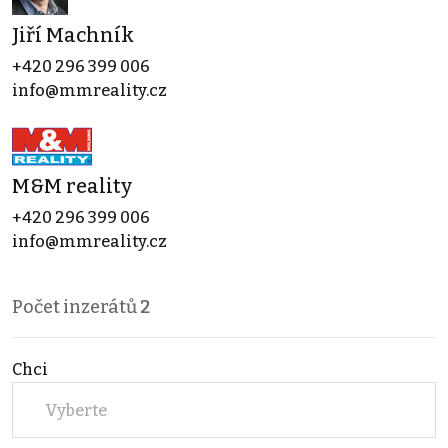
Jiří Machník
+420 296 399 006
info@mmreality.cz
M&M reality
+420 296 399 006
info@mmreality.cz
Počet inzerátů
2
Chci
Vyberte