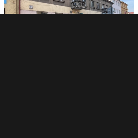
Pronájem obchodního prostoru 95 m²,
Lysá nad Labem
18 000 Kč za měsíc
(2 274 Kč za m²/rok)
Typ
obchodní prostory
Plocha
95 m²