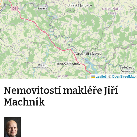
Leaflet
|
©
OpenStreetMap
Nemovitosti makléře Jiří
Machník