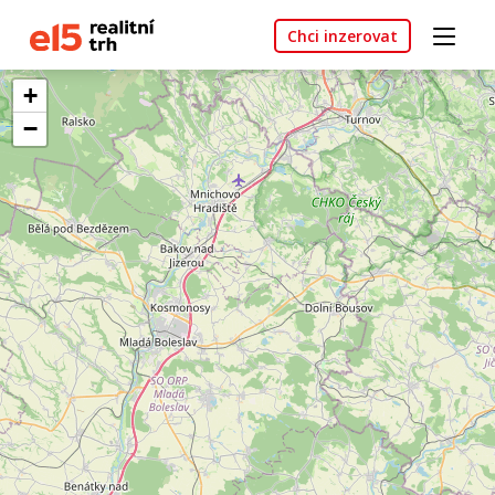
Chci inzerovat
+
−