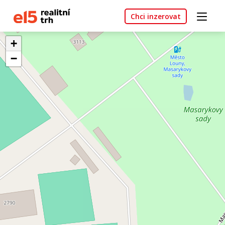
Chci inzerovat
+
−