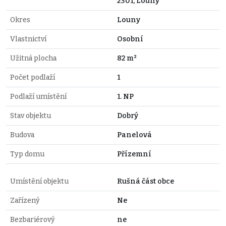
2301, Louny
Okres
Louny
Vlastnictví
Osobní
Užitná plocha
82 m²
Počet podlaží
1
Podlaží umístění
1. NP
Stav objektu
Dobrý
Budova
Panelová
Typ domu
Přízemní
Umístění objektu
Rušná část obce
Zařízený
Ne
Bezbariérový
ne