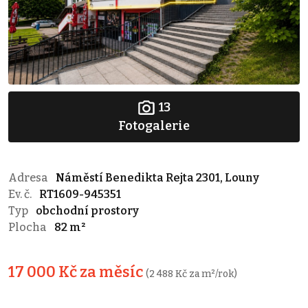
13
Fotogalerie
Adresa
Náměstí Benedikta Rejta 2301, Louny
Ev. č.
RT1609-945351
Typ
obchodní prostory
Plocha
82 m²
17 000 Kč za měsíc
(2 488 Kč za m²/rok)