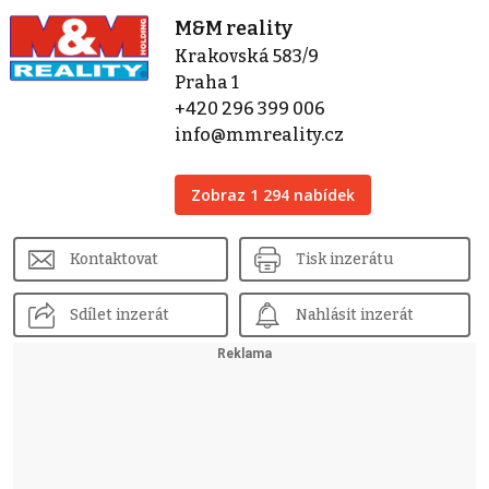
M&M reality
Krakovská 583/9
Praha 1
+420 296 399 006
info@mmreality.cz
Zobraz 1 294 nabídek
Kontaktovat
Tisk inzerátu
Sdílet inzerát
Nahlásit inzerát