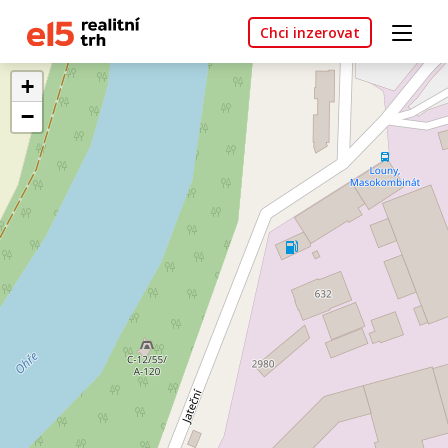
Chci inzerovat
+
−