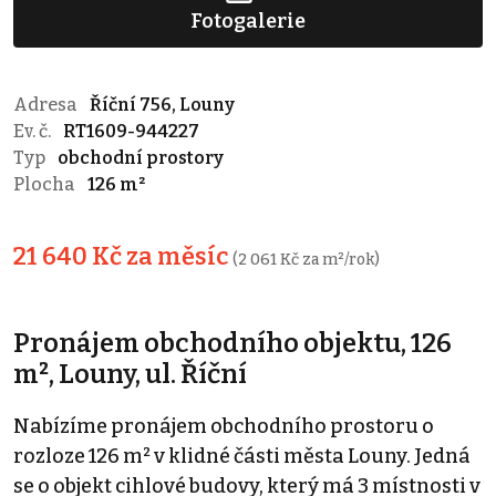
Fotogalerie
Adresa
Říční 756, Louny
Ev. č.
RT1609-944227
Typ
obchodní prostory
Plocha
126 m²
21 640 Kč za měsíc
(2 061 Kč za m²/rok)
Pronájem obchodního objektu, 126
m², Louny, ul. Říční
Nabízíme pronájem obchodního prostoru o
rozloze 126 m² v klidné části města Louny. Jedná
se o objekt cihlové budovy, který má 3 místnosti v