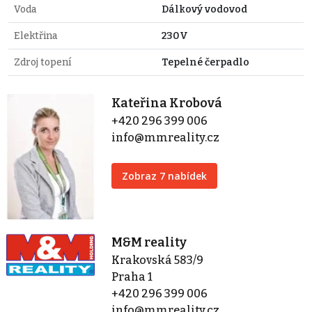
Voda
Dálkový vodovod
Elektřina
230V
Zdroj topení
Tepelné čerpadlo
Kateřina Krobová
+420 296 399 006
info@mmreality.cz
Zobraz 7 nabídek
M&M reality
Krakovská 583/9
Praha 1
+420 296 399 006
info@mmreality.cz