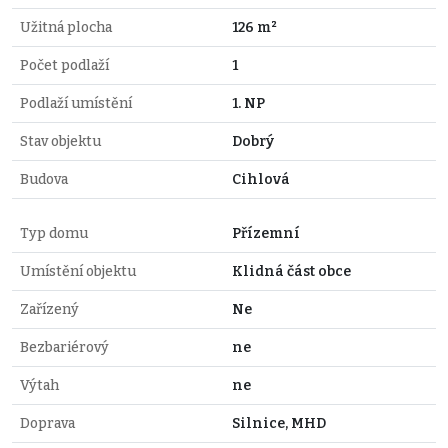
Užitná plocha
126 m²
Počet podlaží
1
Podlaží umístění
1. NP
Stav objektu
Dobrý
Budova
Cihlová
Typ domu
Přízemní
Umístění objektu
Klidná část obce
Zařízený
Ne
Bezbariérový
ne
Výtah
ne
Doprava
Silnice, MHD