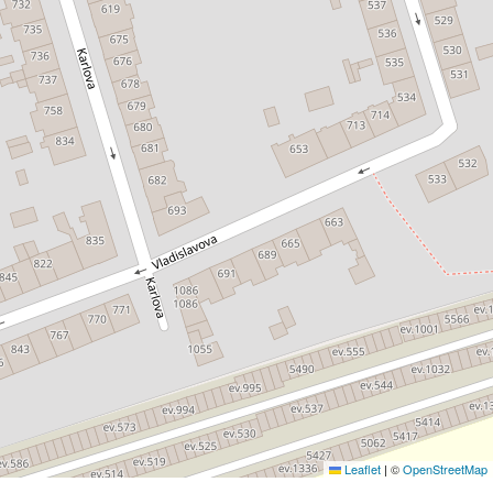
Leaflet
|
©
OpenStreetMap