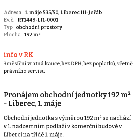
Adresa
1. máje 535/50, Liberec III-Jeřáb
Ev. č.
RT1448-LI1-0001
Typ
obchodní prostory
Plocha
192 m²
info v RK
3měsíční vratná kauce, bez DPH, bez poplatků, včetně
právního servisu
Pronájem obchodní jednotky 192 m²
- Liberec, 1. máje
Obchodní jednotka s výměrou 192 m² se nachází
v 1. nadzemním podlaží v komerční budově v
Liberci na třídě 1. máje.