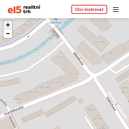
Chci inzerovat
+
−