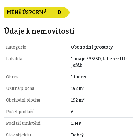
MÉNĚ ÚSPORNÁ
D
Údaje k nemovitosti
Kategorie
Obchodní prostory
Lokalita
1. máje 535/50, Liberec III-
Jeřáb
Okres
Liberec
Užitná plocha
192 m²
Obchodní plocha
192 m²
Počet podlaží
6
Podlaží umístění
1. NP
Stav objektu
Dobrý