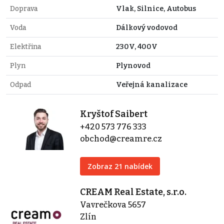
Doprava
Vlak, Silnice, Autobus
Voda
Dálkový vodovod
Elektřina
230V, 400V
Plyn
Plynovod
Odpad
Veřejná kanalizace
Kryštof Saibert
+420 573 776 333
obchod@creamre.cz
Zobraz 21 nabídek
CREAM Real Estate, s.r.o.
Vavrečkova 5657
Zlín