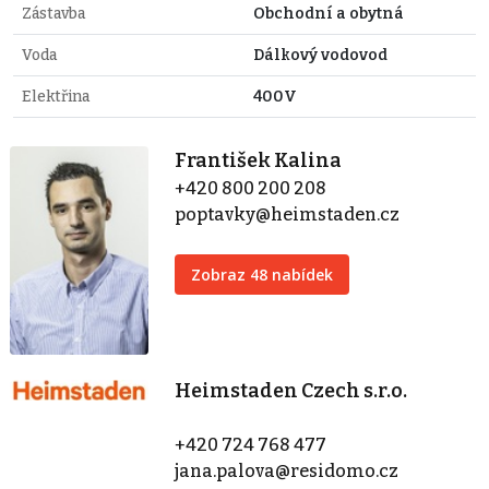
Zástavba
Obchodní a obytná
Voda
Dálkový vodovod
Elektřina
400V
František Kalina
+420 800 200 208
poptavky@heimstaden.cz
Zobraz 48 nabídek
Heimstaden Czech s.r.o.
+420 724 768 477
jana.palova@residomo.cz