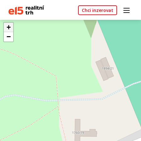
Chci inzerovat
+
−