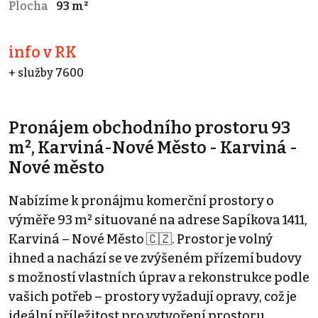
Plocha
93 m²
info v RK
+ služby 7600
Pronájem obchodního prostoru 93
m², Karviná-Nové Město - Karviná -
Nové město
Nabízíme k pronájmu komerční prostory o
výměře 93 m² situované na adrese Sapíkova 1411,
Karviná – Nové Město 🇨🇿. Prostor je volný
ihned a nachází se ve zvýšeném přízemí budovy
s možností vlastních úprav a rekonstrukce podle
vašich potřeb – prostory vyžadují opravy, což je
ideální příležitost pro vytvoření prostoru