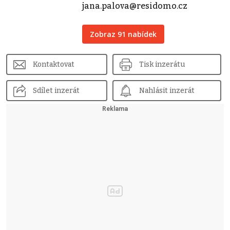
jana.palova@residomo.cz
Zobraz 91 nabídek
Kontaktovat
Tisk inzerátu
Sdílet inzerát
Nahlásit inzerát