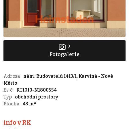
7
Fotogalerie
Adresa
nám. Budovatelů 1413/1, Karviná - Nové
Město
Ev. č.
RT1010-N1800554
Typ
obchodní prostory
Plocha
43 m²
info v RK