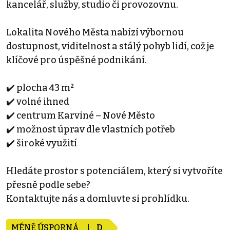
kancelář, služby, studio či provozovnu.
Lokalita Nového Města nabízí výbornou
dostupnost, viditelnost a stálý pohyb lidí, což je
klíčové pro úspěšné podnikání.
✔️ plocha 43 m²
✔️ volné ihned
✔️ centrum Karviné – Nové Město
✔️ možnost úprav dle vlastních potřeb
✔️ široké využití
Hledáte prostor s potenciálem, který si vytvoříte
přesně podle sebe?
Kontaktujte nás a domluvte si prohlídku.
MÉNĚ ÚSPORNÁ
D