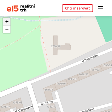
Chci inzerovat
+
−