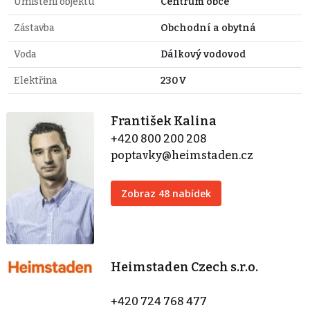
Umístění objektu
Centrum obce
Zástavba
Obchodní a obytná
Voda
Dálkový vodovod
Elektřina
230V
František Kalina
+420 800 200 208
poptavky@heimstaden.cz
Zobraz 48 nabídek
Heimstaden Czech s.r.o.
+420 724 768 477