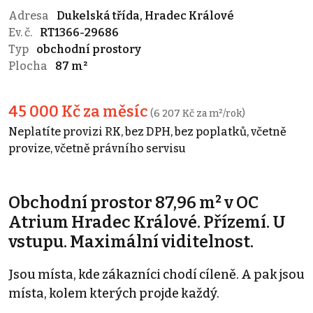
Adresa
Dukelská třída, Hradec Králové
Ev. č.
RT1366-29686
Typ
obchodní prostory
Plocha
87 m²
45 000 Kč za měsíc
(6 207 Kč za m²/rok)
Neplatíte provizi RK, bez DPH, bez poplatků, včetně
provize, včetně právního servisu
Obchodní prostor 87,96 m² v OC
Atrium Hradec Králové. Přízemí. U
vstupu. Maximální viditelnost.
Jsou místa, kde zákazníci chodí cíleně. A pak jsou
místa, kolem kterých projde každý.