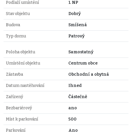
Podlaží umístění
1. NP
Stav objektu
Dobrý
Budova
Smíšená
Typ domu
Patrový
Poloha objektu
Samostatný
Umístění objektu
Centrum obce
Zástavba
Obchodní a obytná
Datum nastěhování
Ihned
Zařízený
Částečně
Bezbariérový
ano
Míst k parkování
500
Parkování
Ano