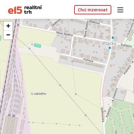
Chci inzerovat
+
−