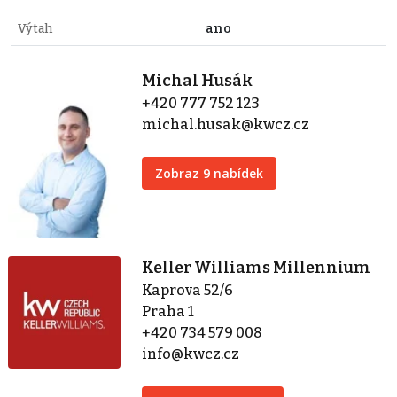
Výtah
ano
Michal Husák
+420 777 752 123
michal.husak@kwcz.cz
Zobraz 9 nabídek
Keller Williams Millennium
Kaprova 52/6
Praha 1
+420 734 579 008
info@kwcz.cz