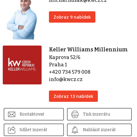
michal.husak@kwcz.cz
Zobraz 9 nabídek
Keller Williams Millennium
Kaprova 52/6
Praha 1
+420 734 579 008
info@kwcz.cz
Zobraz 13 nabídek
Kontaktovat
Tisk inzerátu
Sdílet inzerát
Nahlásit inzerát