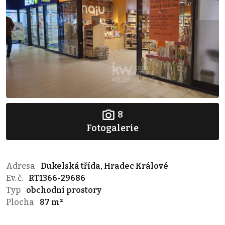
8
Fotogalerie
Adresa
Dukelská třída, Hradec Králové
Ev. č.
RT1366-29686
Typ
obchodní prostory
Plocha
87 m²