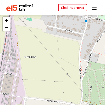
Chci inzerovat
+
−