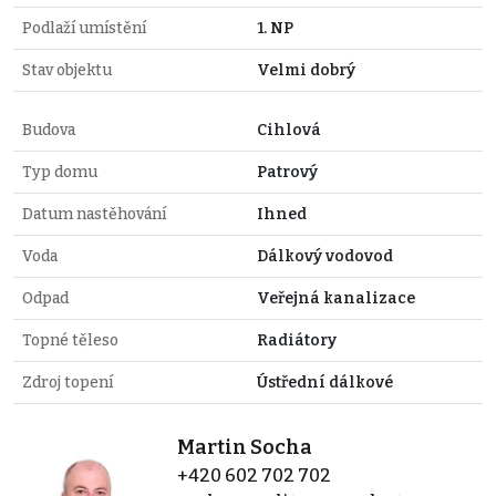
Podlaží umístění
1. NP
Stav objektu
Velmi dobrý
Budova
Cihlová
Typ domu
Patrový
Datum nastěhování
Ihned
Voda
Dálkový vodovod
Odpad
Veřejná kanalizace
Topné těleso
Radiátory
Zdroj topení
Ústřední dálkové
Martin Socha
+420 602 702 702