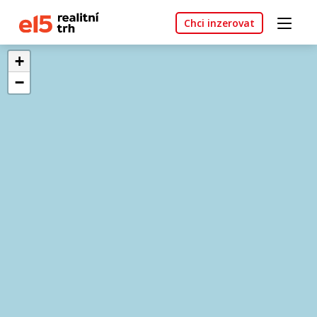
Chci inzerovat
+
−