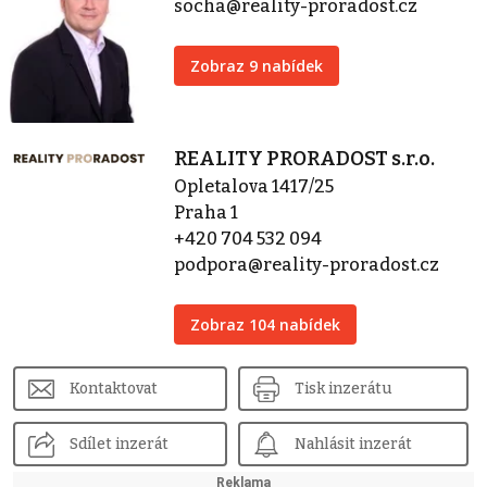
socha@reality-proradost.cz
Zobraz 9 nabídek
REALITY PRORADOST s.r.o.
Opletalova 1417/25
Praha 1
+420 704 532 094
podpora@reality-proradost.cz
Zobraz 104 nabídek
Kontaktovat
Tisk inzerátu
Sdílet inzerát
Nahlásit inzerát