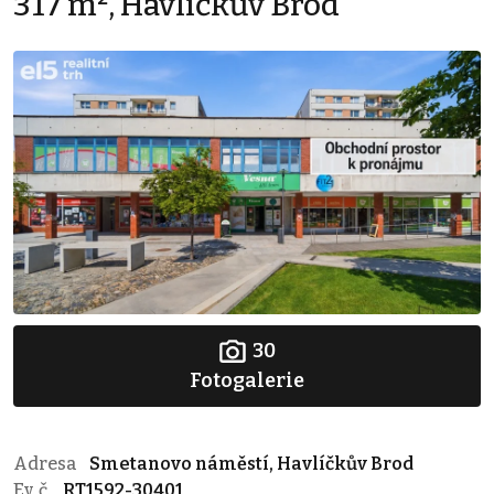
317 m², Havlíčkův Brod
30
Fotogalerie
Adresa
Smetanovo náměstí, Havlíčkův Brod
Ev. č.
RT1592-30401