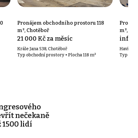
50
Pronájem obchodního prostoru 118
Pronáj
m², Chotěboř
m², Hav
21 000 Kč za měsíc
info v
Krále Jana 538, Chotěboř
Havířská
Typ obchodní prostory • Plocha 118 m²
Typ obch
ongresového
evřít nečekaně
 1500 lidí