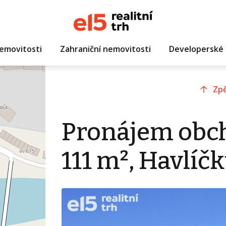
emovitosti
Zahraniční nemovitosti
Developerské 
Zpě
Pronájem obc
111 m², Havlíč