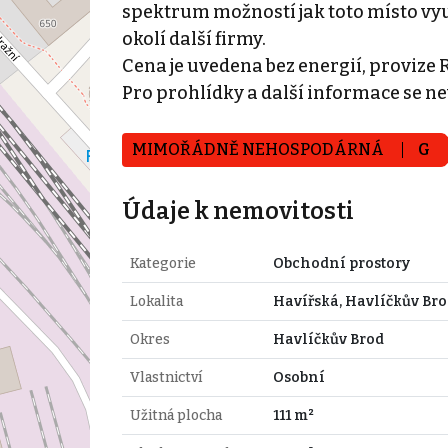
spektrum možností jak toto místo využ
okolí další firmy.
Cena je uvedena bez energií, provize 
Pro prohlídky a další informace se ne
MIMOŘÁDNĚ NEHOSPODÁRNÁ
G
Údaje k nemovitosti
Kategorie
Obchodní prostory
Lokalita
Havířská, Havlíčkův Bro
Okres
Havlíčkův Brod
Vlastnictví
Osobní
Užitná plocha
111 m²