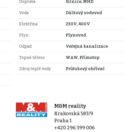
Doprava
Silnice, MHD
Voda
Dálkový vodovod
Elektřina
230V, 400V
Plyn
Plynovod
Odpad
Veřejná kanalizace
Topné těleso
WAW, Přímotop
Zdroj teplé vody
Průtokový ohřívač
M&M reality
Krakovská 583/9
Praha 1
+420 296 399 006