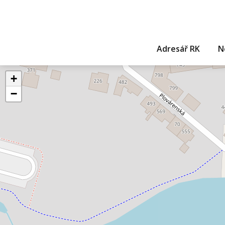
Adresář RK
N
+
−