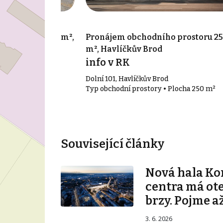
o prostoru 111 m²,
Pronájem obchodního prostoru 2
m², Havlíčkův Brod
íc
info v RK
d
Dolní 101, Havlíčkův Brod
 Plocha 111 m²
Typ obchodní prostory • Plocha 250 m²
Související články
Nová hala K
centra má ot
brzy. Pojme až
3. 6. 2026