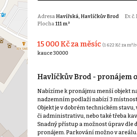
Adresa
Havířská, Havlíčkův Brod
Ev. č.
Plocha
111 m²
15 000 Kč za měsíc
(1 622 Kč za m²/r
kauce 30000
Havlíčkův Brod - pronájem 
Nabízíme k pronájmu menší objekt na 
nadzemním podlaží nabízí 3 místnosti 
Objekt je v dobrém technickém stavu, 
či administrativu, nebo také třeba ka
Snadný přístup a možnost úprav dle d
pronájem. Parkování možno v areálu. 