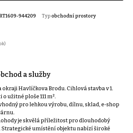
RT1609-944209
Typ
obchodní prostory
ok)
obchod a služby
okraji Havlíčkova Brodu. Cihlová stavba v 1.
o užitné ploše 111 m².
vhodný pro lehkou výrobu, dílnu, sklad, e-shop
várnu.
ohody je skvělá příležitost pro dlouhodobý
Strategické umístění objektu nabízí široké