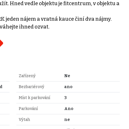
ít. Hned vedle objektu je fitcentrum, v objektu a
RK jeden nájem a vratná kauce činí dva nájmy.
váhejte ihned ozvat.
Zařízený
Ne
d
Bezbariérový
ano
Míst k parkování
3
Parkování
Ano
Výtah
ne