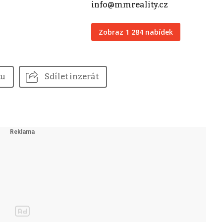
info@mmreality.cz
Zobraz 1 284 nabídek
tu
Sdílet inzerát