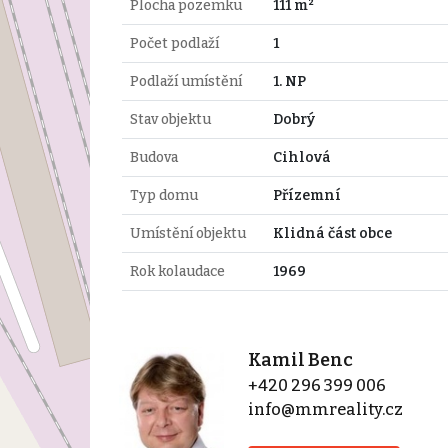
Plocha pozemku
111 m²
Počet podlaží
1
Podlaží umístění
1. NP
Stav objektu
Dobrý
Budova
Cihlová
Typ domu
Přízemní
Umístění objektu
Klidná část obce
Rok kolaudace
1969
Kamil Benc
+420 296 399 006
info@mmreality.cz