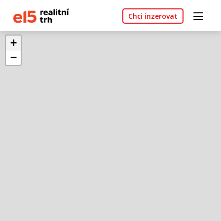
Chci inzerovat
+
−