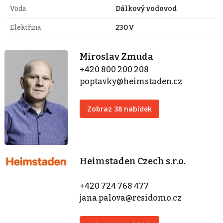
Voda
Dálkový vodovod
Elektřina
230V
Miroslav Zmuda
+420 800 200 208
poptavky@heimstaden.cz
Zobraz 38 nabídek
Heimstaden Czech s.r.o.
+420 724 768 477
jana.palova@residomo.cz