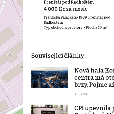
Frenštát pod Radhoštěm
4 000 Kč za měsíc
vnice
Františka Palackého 1909, Frenštát pod
• Plocha 582 m²
Radhoštěm
Typ obchodní prostory • Plocha 10 m²
Související články
Nová hala K
centra má ot
brzy. Pojme až
3. 6. 2026
CPI upevnila 