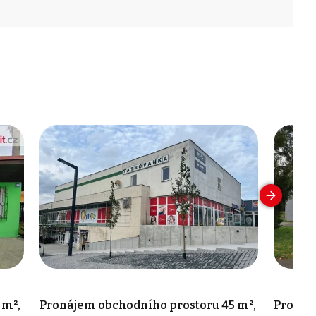
 m²,
Pronájem obchodního prostoru 45 m²,
Pronáj