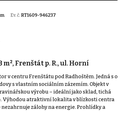
ěm
Ev. č.
RT1609-946237
)
m², Frenštát p. R., ul. Horní
r v centru Frenštátu pod Radhoštěm. Jedná s o
budovy s vlastním sociálním zázemím. Objekt v
avinářskou výrobu – ideální jako sklad, tichá
 Výhodou atraktivní lokalita v blízkosti centra
 nezahrnuje zálohy na energie. Prohlídky a