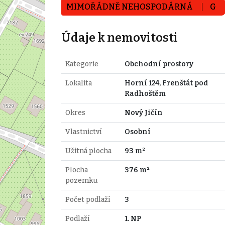
MIMOŘÁDNĚ NEHOSPODÁRNÁ
G
Údaje k nemovitosti
Kategorie
Obchodní prostory
Lokalita
Horní 124, Frenštát pod
Radhoštěm
Okres
Nový Jičín
Vlastnictví
Osobní
Užitná plocha
93 m²
Plocha
376 m²
pozemku
Počet podlaží
3
Podlaží
1. NP