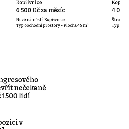
Kopřivnice
Kopřiv
6 500 Kč za měsíc
4 000 
Nové náměstí, Kopřivnice
Štramber
Typ obchodní prostory • Plocha 45 m²
Typ obch
ongresového
evřít nečekaně
 1500 lidí
pozici v