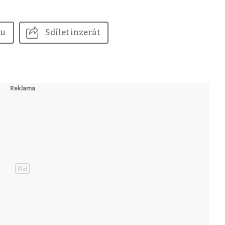
tu
Sdílet inzerát