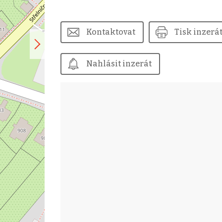
Kontaktovat
Tisk inzerá
Nahlásit inzerát