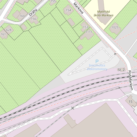
jem obchodního prostoru 15 m²,
Pronájem obchodní