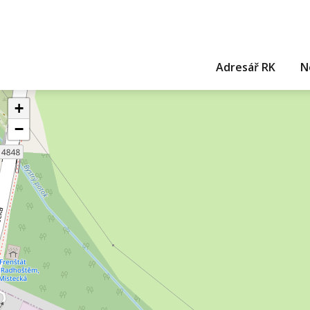
Adresář RK
N
+
−