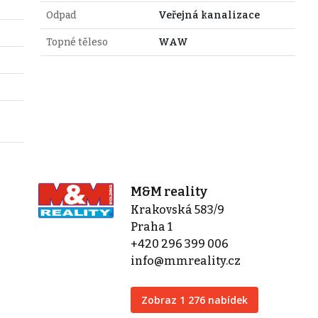
Odpad
Veřejná kanalizace
Topné těleso
WAW
M&M reality
Krakovská 583/9
Praha 1
+420 296 399 006
info@mmreality.cz
Zobraz 1 276 nabídek