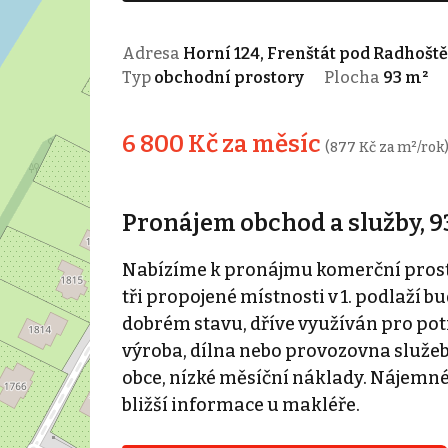
Adresa
Horní 124, Frenštát pod Radhošt
Typ
obchodní prostory
Plocha
93 m²
6 800 Kč za měsíc
(877 Kč za m²/rok
Pronájem obchod a služby, 93 
Nabízíme k pronájmu komerční prosto
tři propojené místnosti v 1. podlaží 
dobrém stavu, dříve využíván pro potr
výroba, dílna nebo provozovna služeb.
obce, nízké měsíční náklady. Nájemné
bližší informace u makléře.