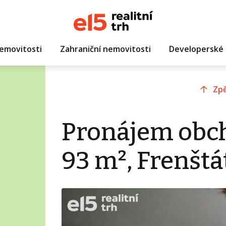
emovitosti
Zahraniční nemovitosti
Developerské 
Zpě
Pronájem obc
93 m², Frenšt