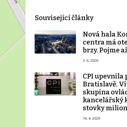
Související články
Nová hala K
centra má ot
brzy. Pojme až
3. 6. 2026
CPI upevnila 
Bratislavě. V
skupina ovlá
kancelářský 
stovky milio
16. 4. 2026