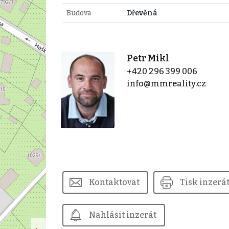
Budova
Dřevěná
Petr Mikl
+420 296 399 006
info@mmreality.cz
Kontaktovat
Tisk inzerá
Nahlásit inzerát