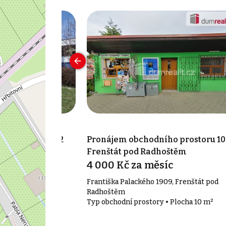
ho prostoru 582
Pronájem obchodního prostoru 10
Frenštát pod Radhoštěm
4 000 Kč za měsíc
vnice
Františka Palackého 1909, Frenštát pod
• Plocha 582 m²
Radhoštěm
Typ obchodní prostory • Plocha 10 m²