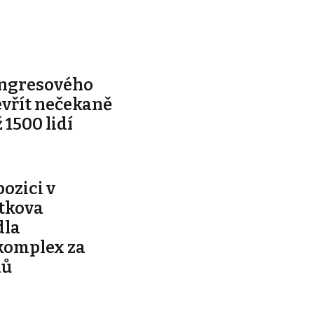
ongresového
evřít nečekaně
 1500 lidí
pozici v
ítkova
dla
komplex za
nů