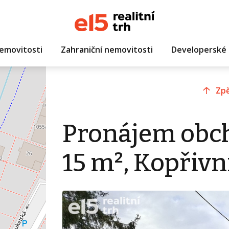
emovitosti
Zahraniční nemovitosti
Developerské 
Zpě
Pronájem obc
15 m², Kopřivn