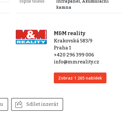
Topné těleso
Infrapanel, Akumulační
kamna
M&M reality
Krakovská 583/9
Praha 1
+420 296 399 006
info@mmreality.cz
Zobraz 1 265 nabídek
tu
Sdílet inzerát