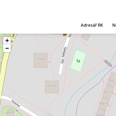
Adresář RK
N
+
−