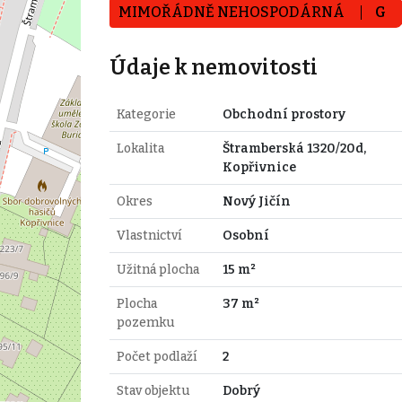
MIMOŘÁDNĚ NEHOSPODÁRNÁ
G
Údaje k nemovitosti
Kategorie
Obchodní prostory
Lokalita
Štramberská 1320/20d,
Kopřivnice
Okres
Nový Jičín
Vlastnictví
Osobní
Užitná plocha
15 m²
Plocha
37 m²
pozemku
Počet podlaží
2
Stav objektu
Dobrý