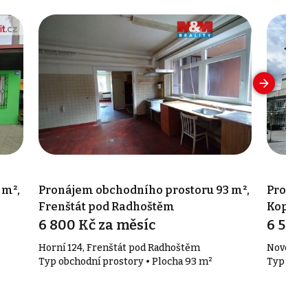
 m²,
Pronájem obchodního prostoru 93 m²,
Pronáj
Frenštát pod Radhoštěm
Kopřiv
6 800 Kč za měsíc
6 500 
Horní 124, Frenštát pod Radhoštěm
Nové nám
Typ obchodní prostory • Plocha 93 m²
Typ obch