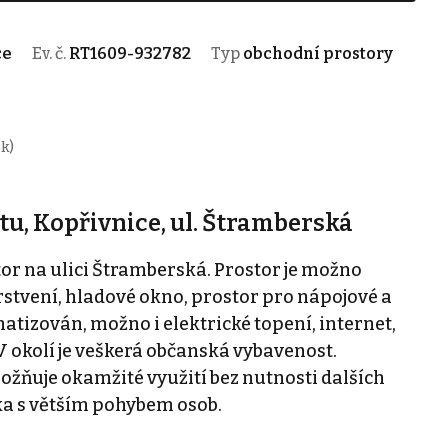
ce
Ev. č.
RT1609-932782
Typ
obchodní prostory
ok)
u, Kopřivnice, ul. Štramberská
r na ulici Štramberská. Prostor je možno
rstvení, hladové okno, prostor pro nápojové a
atizován, možno i elektrické topení, internet,
 okolí je veškerá občanská vybavenost.
ožňuje okamžité využití bez nutnosti dalších
ka s větším pohybem osob.