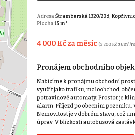
Adresa
Štramberská 1320/20d, Kopřivni
Plocha
15 m²
4 000 Kč za měsíc
(3 200 Kč za m²/r
Pronájem obchodního objekt
Nabízíme k pronájmu obchodní prosto
využít jako trafiku, maloobchod, obče
potravinové automaty. Prostor je klim
alarm. Příjezd po obecním pozemku. V
Nemovitost je v dobrém stavu, což um
úprav. V blízkosti autobusová zastáv