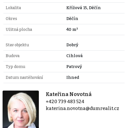
Lokalita
Křížová 15, Děčín
Okres
Děčín
Užitná plocha
40 m²
Stav objektu
Dobrý
Budova
Cihlová
Typ domu
Patrový
Datum nastěhování
Ihned
Kateřina Novotná
+420 739 483 524
katerina.novotna@dumrealit.cz