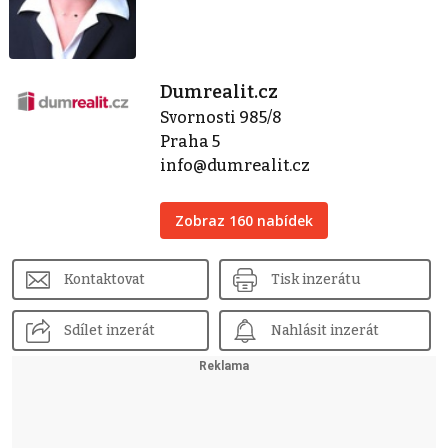
Dumrealit.cz
Svornosti 985/8
Praha 5
info@dumrealit.cz
Zobraz 160 nabídek
Kontaktovat
Tisk inzerátu
Sdílet inzerát
Nahlásit inzerát