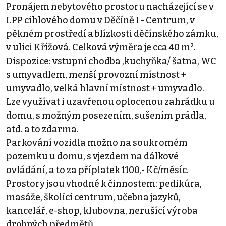
Pronájem nebytového prostoru nacházející se v
I.PP cihlového domu v Děčíně I - Centrum, v
pěkném prostředí a blízkosti děčínského zámku,
v ulici Křížová. Celková výměra je cca 40 m².
Dispozice: vstupní chodba ,kuchyňka/ šatna, WC
s umyvadlem, menší provozní místnost +
umyvadlo, velká hlavní místnost + umyvadlo.
Lze využívat i uzavřenou oplocenou zahrádku u
domu, s možným posezením, sušením prádla,
atd. a to zdarma.
Parkování vozidla možno na soukromém
pozemku u domu, s vjezdem na dálkové
ovládání, a to za příplatek 1100,- Kč/měsíc.
Prostory jsou vhodné k činnostem: pedikúra,
masáže, školící centrum, učebna jazyků,
kancelář, e-shop, klubovna, nerušící výroba
drobných předmětů.