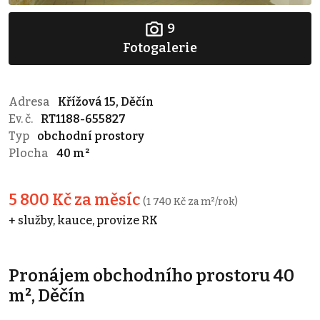
9
Fotogalerie
Adresa
Křížová 15, Děčín
Ev. č.
RT1188-655827
Typ
obchodní prostory
Plocha
40 m²
5 800 Kč za měsíc
(1 740 Kč za m²/rok)
+ služby, kauce, provize RK
Pronájem obchodního prostoru 40
m², Děčín