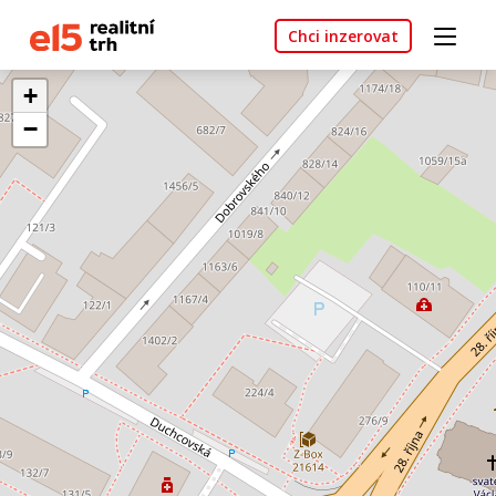
Chci inzerovat
+
−