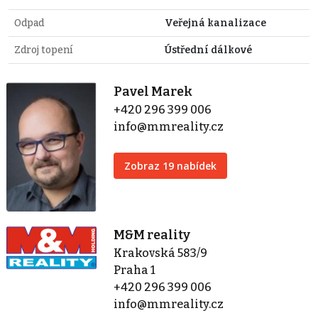
Odpad
Veřejná kanalizace
Zdroj topení
Ústřední dálkové
Pavel Marek
+420 296 399 006
info@mmreality.cz
Zobraz 19 nabídek
M&M reality
Krakovská 583/9
Praha 1
+420 296 399 006
info@mmreality.cz