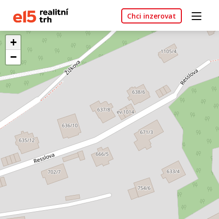
Chci inzerovat
+
−