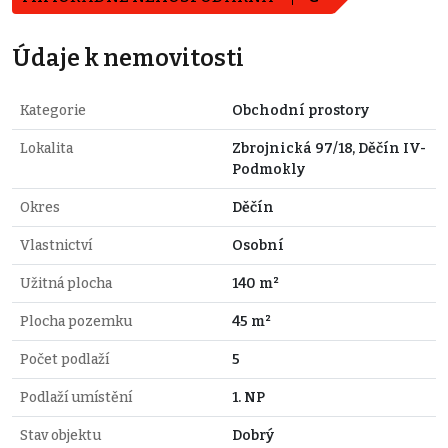
Údaje k nemovitosti
Kategorie
Obchodní prostory
Lokalita
Zbrojnická 97/18, Děčín IV-
Podmokly
Okres
Děčín
Vlastnictví
Osobní
Užitná plocha
140 m²
Plocha pozemku
45 m²
Počet podlaží
5
Podlaží umístění
1. NP
Stav objektu
Dobrý