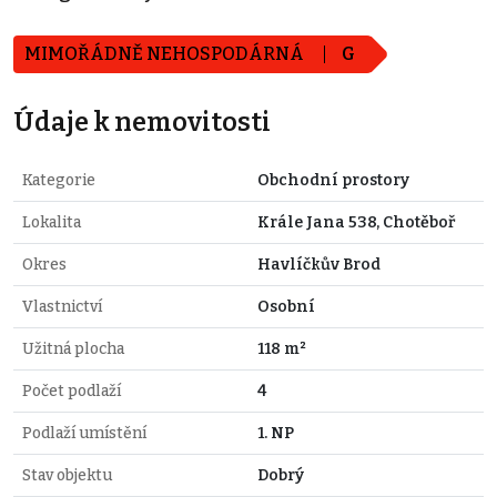
MIMOŘÁDNĚ NEHOSPODÁRNÁ
G
Údaje k nemovitosti
Kategorie
Obchodní prostory
Lokalita
Krále Jana 538, Chotěboř
Okres
Havlíčkův Brod
Vlastnictví
Osobní
Užitná plocha
118 m²
Počet podlaží
4
Podlaží umístění
1. NP
Stav objektu
Dobrý