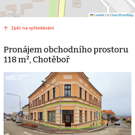
Leaflet
|
©
OpenStreetMap
Zpět na vyhledávání
Pronájem obchodního prostoru
118 m², Chotěboř