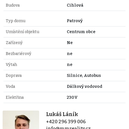
Budova
Cihlová
Typ domu
Patrový
Umístění objektu
Centrum obce
Zařízený
Ne
Bezbariérový
ne
Výtah
ne
Doprava
Silnice, Autobus
Voda
Dálkový vodovod
Elektřina
230V
Lukáš Láník
+420 296 399 006
info@mmreality.cz