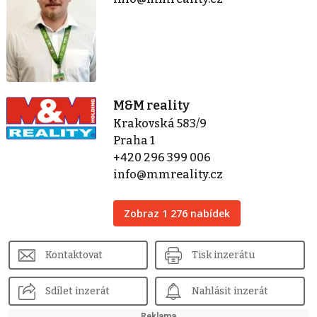
M&M reality
Krakovská 583/9
Praha 1
+420 296 399 006
info@mmreality.cz
Zobraz 1 276 nabídek
Kontaktovat
Tisk inzerátu
Sdílet inzerát
Nahlásit inzerát