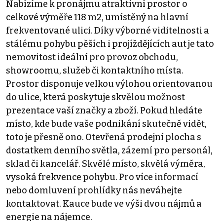
Nabízíme k pronájmu atraktivní prostor o
celkové výměře 118 m2, umístěný na hlavní
frekventované ulici. Díky výborné viditelnosti a
stálému pohybu pěších i projíždějících aut je tato
nemovitost ideální pro provoz obchodu,
showroomu, služeb či kontaktního místa.
Prostor disponuje velkou výlohou orientovanou
do ulice, která poskytuje skvělou možnost
prezentace vaší značky a zboží. Pokud hledáte
místo, kde bude vaše podnikání skutečně vidět,
toto je přesně ono. Otevřená prodejní plocha s
dostatkem denního světla, zázemí pro personál,
sklad či kancelář. Skvělé místo, skvělá výměra,
vysoká frekvence pohybu. Pro více informací
nebo domluvení prohlídky nás neváhejte
kontaktovat. Kauce bude ve výši dvou nájmů a
energie na nájemce.