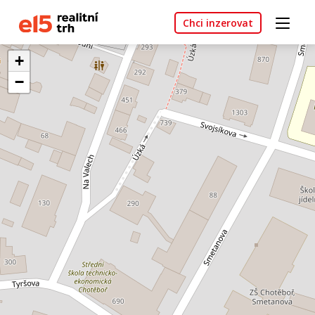
Chci inzerovat
+
−