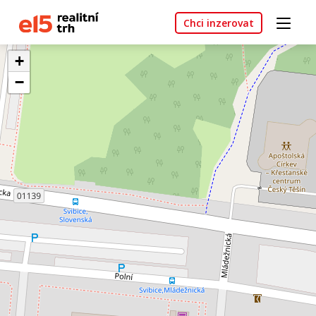
Chci inzerovat
+
−