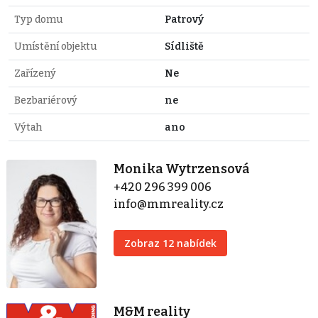
Typ domu
Patrový
Umístění objektu
Sídliště
Zařízený
Ne
Bezbariérový
ne
Výtah
ano
Monika Wytrzensová
+420 296 399 006
info@mmreality.cz
Zobraz 12 nabídek
M&M reality