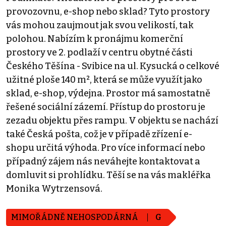
provozovnu, e-shop nebo sklad? Tyto prostory
vás mohou zaujmout jak svou velikostí, tak
polohou. Nabízím k pronájmu komerční
prostory ve 2. podlaží v centru obytné části
Českého Těšína - Svibice na ul. Kysucká o celkové
užitné ploše 140 m², která se může využít jako
sklad, e-shop, výdejna. Prostor má samostatně
řešené sociální zázemí. Přístup do prostoru je
zezadu objektu přes rampu. V objektu se nachází
také Česká pošta, což je v případě zřízení e-
shopu určitá výhoda. Pro více informací nebo
případný zájem nás neváhejte kontaktovat a
domluvit si prohlídku. Těší se na vás makléřka
Monika Wytrzensová.
MIMOŘÁDNĚ NEHOSPODÁRNÁ
G