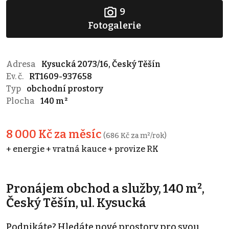
9
Fotogalerie
Adresa
Kysucká 2073/16, Český Těšín
Ev. č.
RT1609-937658
Typ
obchodní prostory
Plocha
140 m²
8 000 Kč za měsíc
(686 Kč za m²/rok)
+ energie + vratná kauce + provize RK
Pronájem obchod a služby, 140 m²,
Český Těšín, ul. Kysucká
Podnikáte? Hledáte nové prostory pro svou