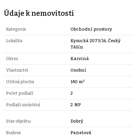
Údaje k nemovitosti
Kategorie
Obchodní prostory
Lokalita
Kysucká 2073/16, Český
Těšín
Okres
Karviná
Vlastnictví
Osobní
Užitná plocha
140 m²
Počet podlaží
2
Podlaží umístění
2. NP
Stav objektu
Dobrý
Budova
Panelová