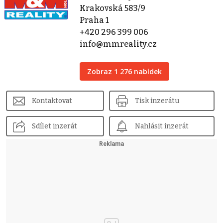
Krakovská 583/9
Praha 1
+420 296 399 006
info@mmreality.cz
Zobraz 1 276 nabídek
Kontaktovat
Tisk inzerátu
Sdílet inzerát
Nahlásit inzerát