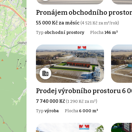
Pronájem obchodního prostoru
55 000 Kč za měsíc
(4 521 Kč za m²/rok)
Typ
obchodní prostory
Plocha
146 m²
Prodej výrobního prostoru 6 0
7 740 000 Kč
(1 290 Kč za m²)
Typ
výroba
Plocha
6 000 m²