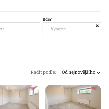
Kde?
rte
Vyberte
Řadit podle:
Od nejnovějšího