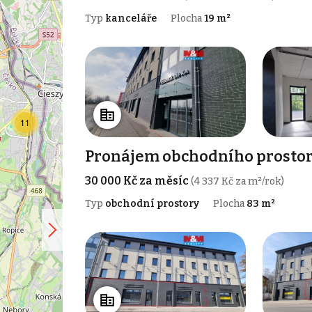
Typ
kanceláře
Plocha
19 m²
11
Pronájem obchodního prostoru
30 000 Kč za měsíc
(4 337 Kč za m²/rok)
Typ
obchodní prostory
Plocha
83 m²