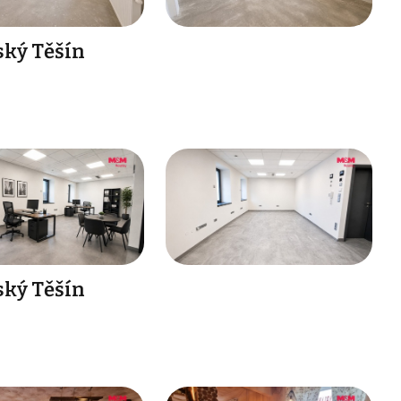
ský Těšín
ský Těšín