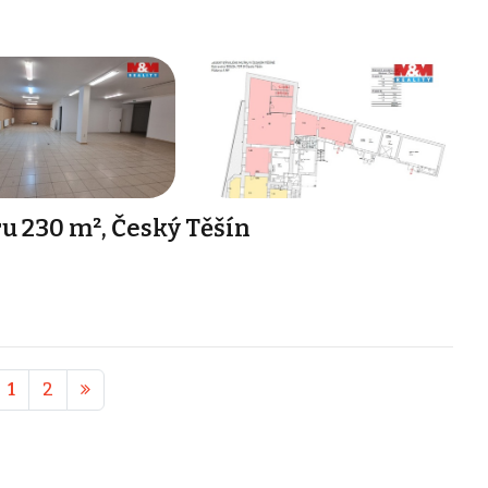
 230 m², Český Těšín
1
2