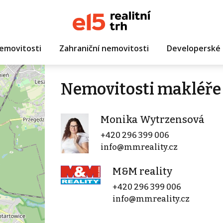
emovitosti
Zahraniční nemovitosti
Developerské 
Nemovitosti makléře
Monika Wytrzensová
+420 296 399 006
info@mmreality.cz
M&M reality
+420 296 399 006
info@mmreality.cz