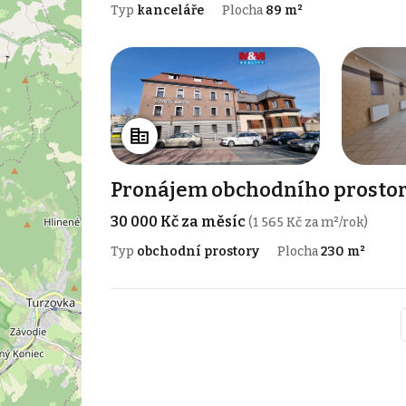
Typ
kanceláře
Plocha
89 m²
Pronájem obchodního prostoru
30 000 Kč za měsíc
(1 565 Kč za m²/rok)
Typ
obchodní prostory
Plocha
230 m²