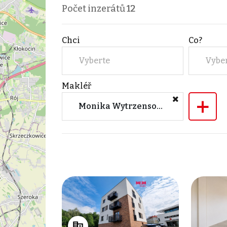
Počet inzerátů
12
Chci
Co?
Vyberte
Vybe
Makléř
+
Monika Wytrzensová (M&M reality)