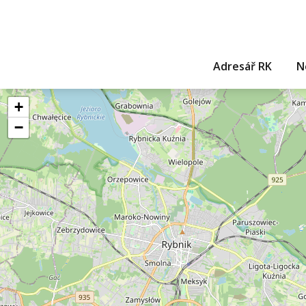
Adresář RK
N
+
−