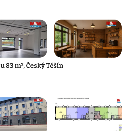
 83 m², Český Těšín