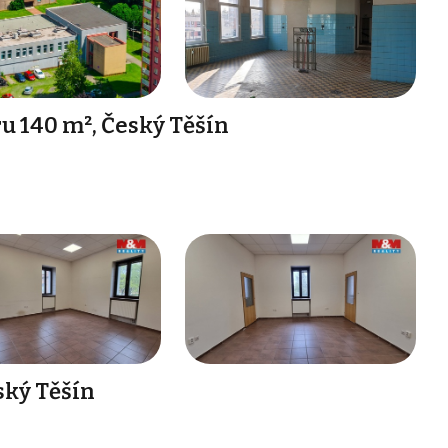
 140 m², Český Těšín
ský Těšín