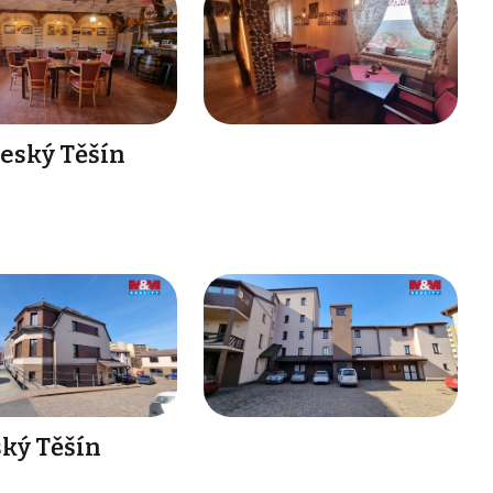
Český Těšín
ský Těšín