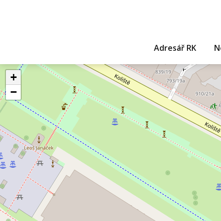
Adresář RK
N
+
−