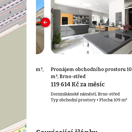
o prostoru 96 m²,
Pronájem obchodního prostoru 10
m², Brno-střed
íc
119 614 Kč za měsíc
ovice
Dominikánské náměstí, Brno-střed
• Plocha 96 m²
Typ obchodní prostory • Plocha 109 m²