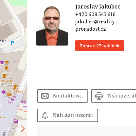
Jaroslav Jakubec
+420 608 543 616
jakubec@reality-
proradost.cz
Zobraz 27 nabídek
Kontaktovat
Tisk inzerá
Nahlásit inzerát