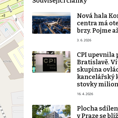
Související články
Nová hala K
centra má ot
brzy. Pojme až
3. 6. 2026
CPI upevnila 
Bratislavě. V
skupina ovlá
kancelářský 
stovky milio
16. 4. 2026
Plocha sdílen
v Praze se blí