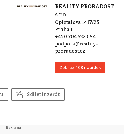
REALITY PRORADOST
s.r.o.
Opletalova 1417/25
Praha 1
+420 704 532 094
podpora@reality-
proradost.cz
Zobraz 103 nabídek
tu
Sdílet inzerát