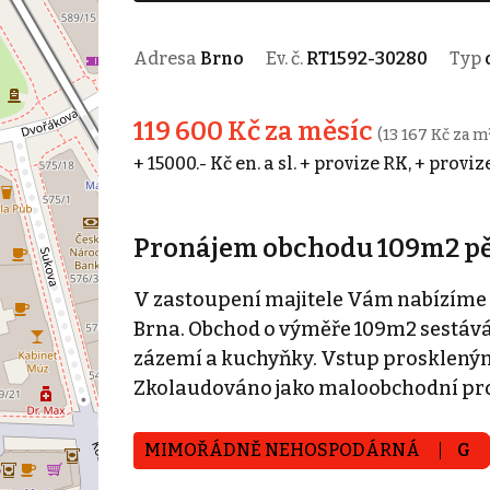
Adresa
Brno
Ev. č.
RT1592-30280
Typ
119 600 Kč za měsíc
(13 167 Kč za m
+ 15000.- Kč en. a sl. + provize RK, + provi
Pronájem obchodu 109m2 pě
V zastoupení majitele Vám nabízíme 
Brna. Obchod o výměře 109m2 sestává z
zázemí a kuchyňky. Vstup prosklenými 
Zkolaudováno jako maloobchodní prode
MIMOŘÁDNĚ NEHOSPODÁRNÁ
G