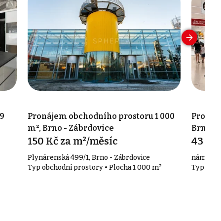
9
Pronájem obchodního prostoru 1 000
Pronáj
m², Brno - Zábrdovice
Brno-m
150 Kč za m²/měsíc
43 90
Plynárenská 499/1, Brno - Zábrdovice
náměstí 
Typ obchodní prostory • Plocha 1 000 m²
Typ obch