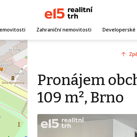
emovitosti
Zahraniční nemovitosti
Developerské 
Zpě
Pronájem obc
109 m², Brno