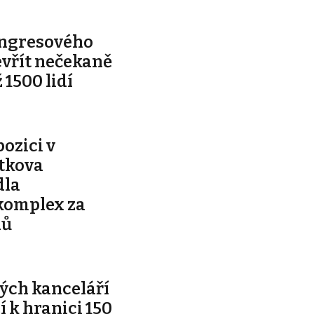
ongresového
evřít nečekaně
 1500 lidí
pozici v
ítkova
dla
komplex za
nů
ých kanceláří
ží k hranici 150