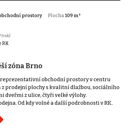
obchodní prostory
Plocha
109 m²
²/rok)
ze RK
ší zóna Brno
reprezentativní obchodní prostory v centru
 prodejní plochy s kvalitní dlažbou, sociálního
dveřmi z ulice, čtyři velké výlohy.
jna. Od kdy volné a další podrobnosti v RK.