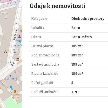
Údaje k nemovitosti
Kategorie
Obchodní prostory
Lokalita
Brno
Okres
Brno-město
Užitná plocha
109 m²
Podlahová plocha
109 m²
Zastavěná plocha
109 m²
Plocha kanceláří
109 m²
Počet podlaží
5
Podlaží umístění
1. NP