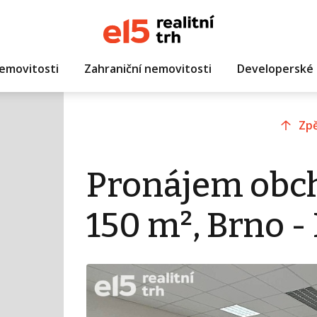
emovitosti
Zahraniční nemovitosti
Developerské 
Zpě
Pronájem obc
150 m², Brno -