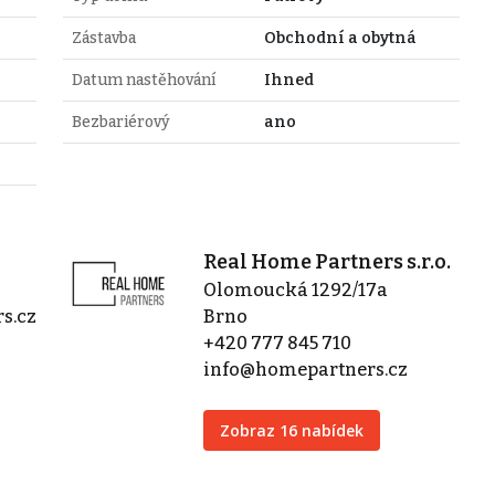
Zástavba
Obchodní a obytná
Datum nastěhování
Ihned
Bezbariérový
ano
Real Home Partners s.r.o.
Olomoucká 1292/17a
s.cz
Brno
+420 777 845 710
info@homepartners.cz
Zobraz 16 nabídek