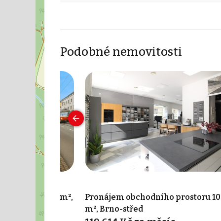
Podobné nemovitosti
o prostoru 96 m²,
Pronájem obchodního prostoru 10
m², Brno-střed