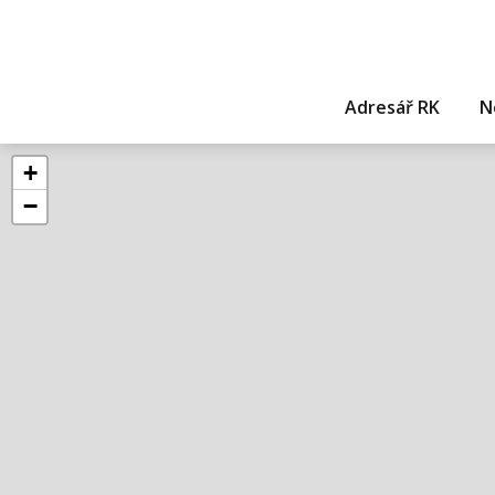
Adresář RK
N
+
−