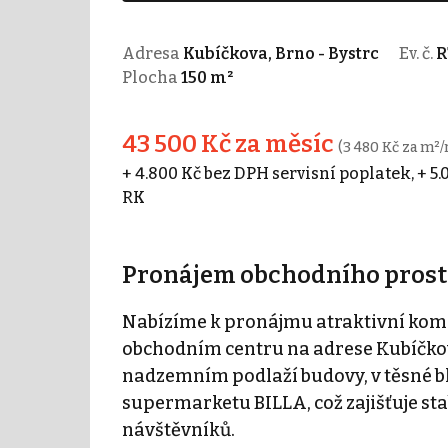
Adresa
Kubíčkova, Brno - Bystrc
Ev. č.
R
Plocha
150 m²
43 500 Kč za měsíc
(3 480 Kč za m²/
+ 4.800 Kč bez DPH servisní poplatek, + 5
RK
Pronájem obchodního prostor
Nabízíme k pronájmu atraktivní kom
obchodním centru na adrese Kubíčkova
nadzemním podlaží budovy, v těsné bl
supermarketu BILLA, což zajišťuje st
návštěvníků.