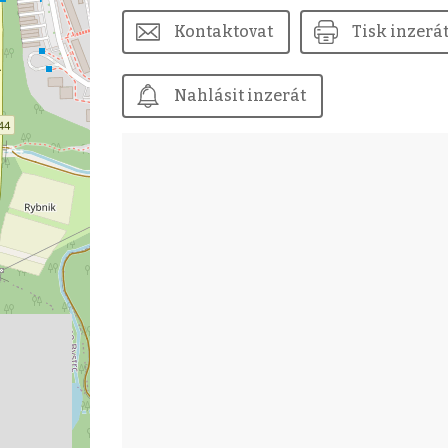
Kontaktovat
Tisk inzerá
Nahlásit inzerát