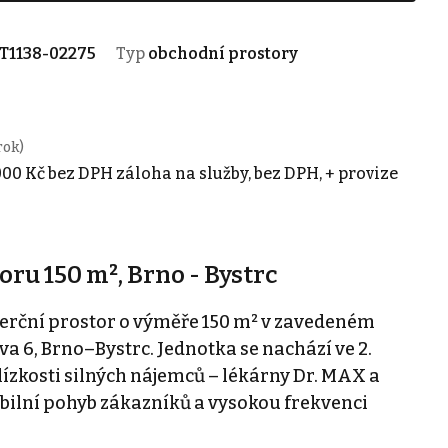
T1138-02275
Typ
obchodní prostory
rok)
.000 Kč bez DPH záloha na služby, bez DPH, + provize
u 150 m², Brno - Bystrc
erční prostor o výměře 150 m² v zavedeném
 6, Brno–Bystrc. Jednotka se nachází ve 2.
ízkosti silných nájemců – lékárny Dr. MAX a
abilní pohyb zákazníků a vysokou frekvenci