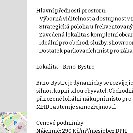
Hlavní přednosti prostoru:
- Výborná viditelnost a dostupnost v
- Strategická poloha u frekventovan
- Zavedená lokalita s kompletní obč
- Ideální pro obchod, služby, showroo
- Dostatek parkovacích míst pro záka
Lokalita – Brno-Bystrc
Brno-Bystrc je dynamicky se rozvíjejí
silnou kupní silou obyvatel. Obchodn
přirozené lokální nákupní místo pro 
MHD i autem je samozřejmostí.
Cenové podmínky:
Nájemné: 290 Kč/m²/měsíc bez DPH