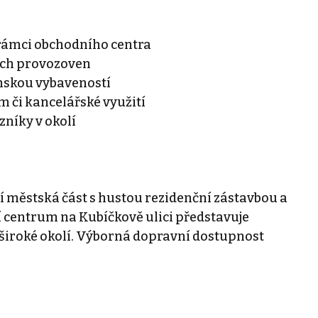
 rámci obchodního centra
ých provozoven
anskou vybaveností
m či kancelářské využití
zníky v okolí
cí městská část s hustou rezidenční zástavbou a
í centrum na Kubíčkově ulici představuje
široké okolí. Výborná dopravní dostupnost