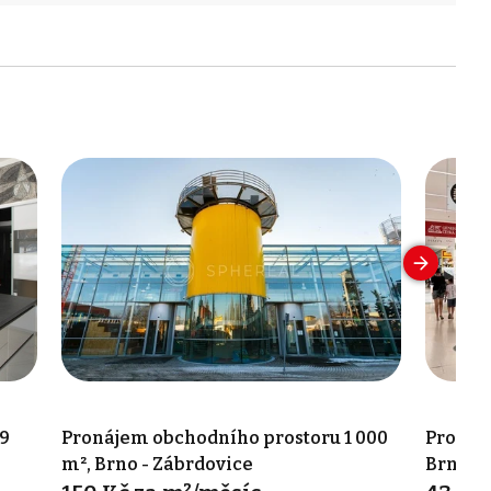
9
Pronájem obchodního prostoru 1 000
Pronáj
m², Brno - Zábrdovice
Brno-m