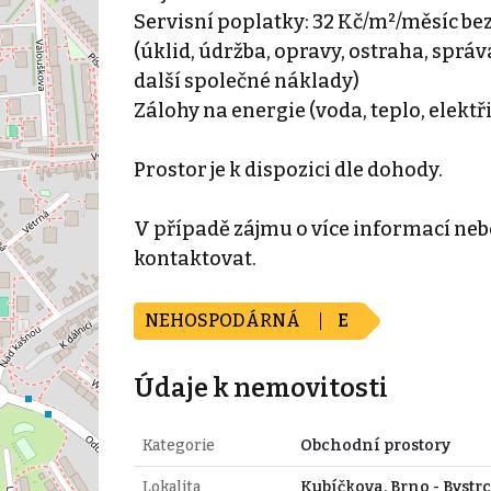
Servisní poplatky: 32 Kč/m²/měsíc be
(úklid, údržba, opravy, ostraha, sprá
další společné náklady)
Zálohy na energie (voda, teplo, elektř
Prostor je k dispozici dle dohody.
V případě zájmu o více informací neb
kontaktovat.
NEHOSPODÁRNÁ
E
Údaje k nemovitosti
Kategorie
Obchodní prostory
Lokalita
Kubíčkova, Brno - Bystrc