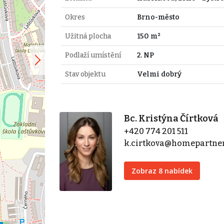
Okres
Brno-město
Užitná plocha
150 m²
Podlaží umístění
2. NP
Stav objektu
Velmi dobrý
Bc. Kristýna Čírtková
+420 774 201 511
k.cirtkova@homepartner
Zobraz 8 nabídek