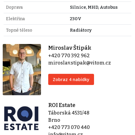
Doprava
Silnice, MHD, Autobus
Elektřina
230V
Topné těleso
Radiátory
Miroslav Štipák
+420 770 392 962
miroslav.stipak@vitom.cz
Zobraz 4 nabídky
ROI Estate
Táborská 4531/48
Brno
+420 773 070 440
info@vitom.cz