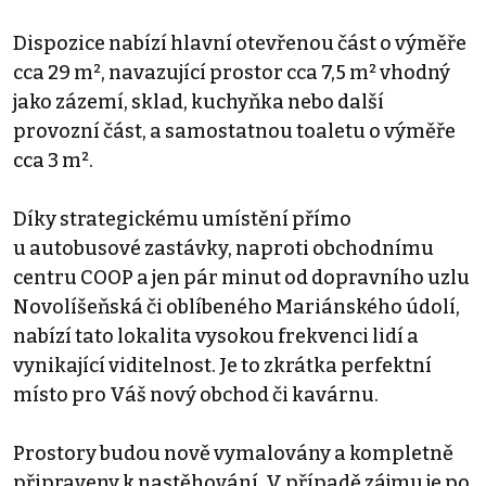
Dispozice nabízí hlavní otevřenou část o výměře
cca 29 m², navazující prostor cca 7,5 m² vhodný
jako zázemí, sklad, kuchyňka nebo další
provozní část, a samostatnou toaletu o výměře
cca 3 m².
Díky strategickému umístění přímo
u autobusové zastávky, naproti obchodnímu
centru COOP a jen pár minut od dopravního uzlu
Novolíšeňská či oblíbeného Mariánského údolí,
nabízí tato lokalita vysokou frekvenci lidí a
vynikající viditelnost. Je to zkrátka perfektní
místo pro Váš nový obchod či kavárnu.
Prostory budou nově vymalovány a kompletně
připraveny k nastěhování. V případě zájmu je po