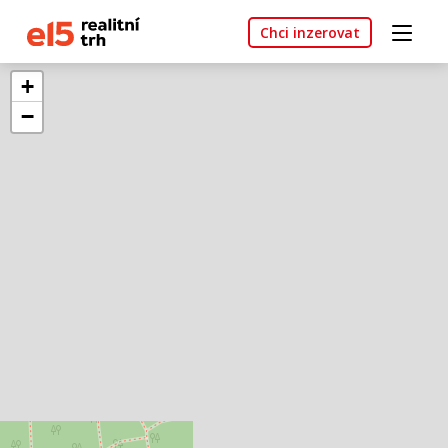
Chci inzerovat
+
−