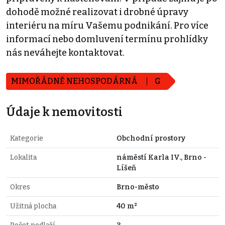
dohodě možné realizovat i drobné úpravy
interiéru na míru Vašemu podnikání. Pro více
informací nebo domluvení termínu prohlídky
nás neváhejte kontaktovat.
MIMOŘÁDNĚ NEHOSPODÁRNÁ
G
Údaje k nemovitosti
Kategorie
Obchodní prostory
Lokalita
náměstí Karla IV., Brno -
Líšeň
Okres
Brno-město
Užitná plocha
40 m²