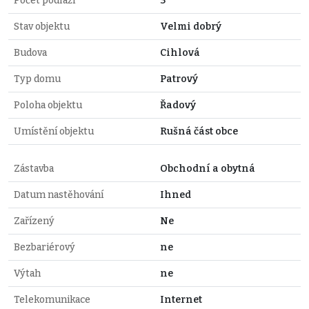
Počet podlaží
3
Stav objektu
Velmi dobrý
Budova
Cihlová
Typ domu
Patrový
Poloha objektu
Řadový
Umístění objektu
Rušná část obce
Zástavba
Obchodní a obytná
Datum nastěhování
Ihned
Zařízený
Ne
Bezbariérový
ne
Výtah
ne
Telekomunikace
Internet