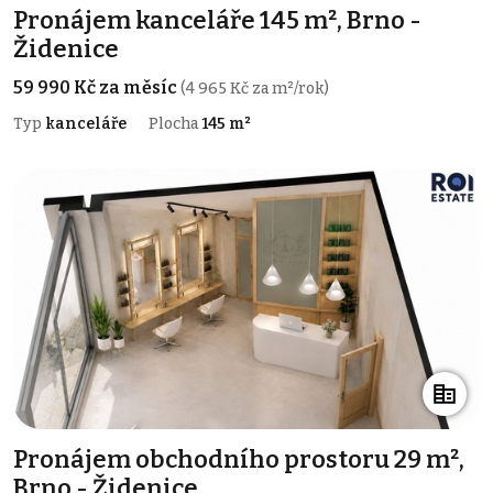
Pronájem kanceláře 145 m², Brno -
Židenice
59 990 Kč za měsíc
(4 965 Kč za m²/rok)
Typ
kanceláře
Plocha
145 m²
Pronájem obchodního prostoru 29 m²,
Brno - Židenice