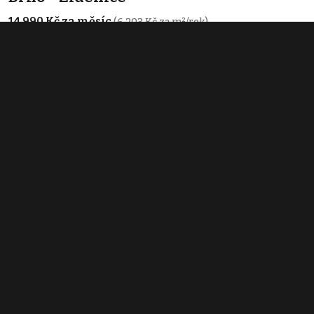
14 990 Kč za měsíc
(6 203 Kč za m²/rok)
Typ
obchodní prostory
Plocha
29 m²
Pronájem obchodního prostoru 40 m²,
Brno - Líšeň
27 000 Kč za měsíc
(8 100 Kč za m²/rok)