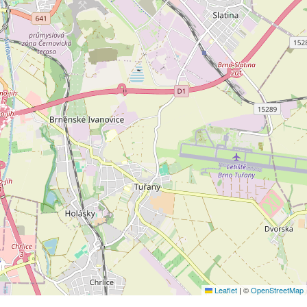
Leaflet
|
©
OpenStreetMap