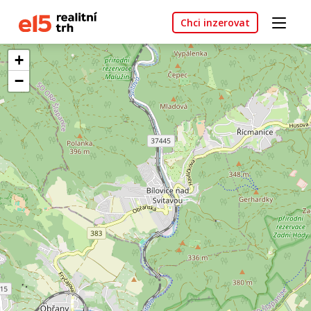
Chci inzerovat
+
−