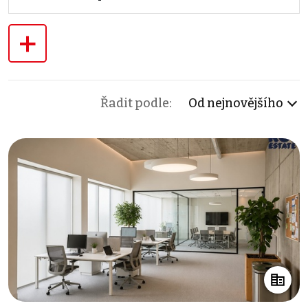
+
Řadit podle:
Od nejnovějšího