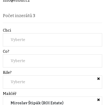
info@vitom.cz
Počet inzerátů
3
Chci
Vyberte
Co?
Vyberte
Kde?
Vyberte
Makléř
Miroslav Štipák (ROI Estate)